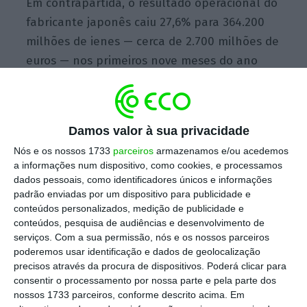
Em contrapartida, o resultado operacional do
fabricante japonês caiu 27,6% para 364.200
milhões de ienes — cerca de 2.700 milhões de
euros — nos primeiros nove meses do ano
fiscal devido às
irregularidades no controlo
dos automóveis em inspeções
no Japão
reveladas no final de 2017 e de um
Damos valor à sua privacidade
crescimento lento de vendas, explicou a
Nós e os nossos 1733
parceiros
armazenamos e/ou acedemos
empresa em comunicado.
a informações num dispositivo, como cookies, e processamos
dados pessoais, como identificadores únicos e informações
padrão enviadas por um dispositivo para publicidade e
conteúdos personalizados, medição de publicidade e
Nissan cai 5,4% em Tóquio após irregularidades em
conteúdos, pesquisa de audiências e desenvolvimento de
inspeções
serviços.
Com a sua permissão, nós e os nossos parceiros
Ler Mais
poderemos usar identificação e dados de geolocalização
precisos através da procura de dispositivos. Poderá clicar para
consentir o processamento por nossa parte e pela parte dos
A faturação ascendeu a 8,5 mil milhões de
nossos 1733 parceiros, conforme descrito acima. Em