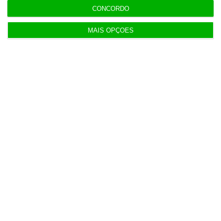
CONCORDO
Populares
MAIS OPÇÕES
Médico de família e snacks. Como é o centro de
saúde privado
5 Agosto 2026
Ceuta: Marrocos apela à “cooperação em vez de
acusações”
4 Agosto 2026
Construbarcelos recebeu quase um milhão de
fundos europeus
4 Agosto 2026
Serviços e indústria ajudam retoma da economia