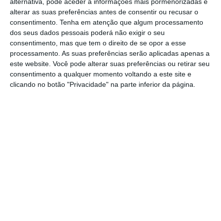
ienes — 63.430 milhões de euros –, o que
alternativa, pode aceder a informações mais pormenorizadas e
alterar as suas preferências antes de consentir ou recusar o
representa uma subida de 3,2% neste
consentimento.
Tenha em atenção que algum processamento
período. A Nissan justificou o aumento
dos seus dados pessoais poderá não exigir o seu
sobretudo com o impacto favorável da
consentimento, mas que tem o direito de se opor a esse
processamento. As suas preferências serão aplicadas apenas a
reforma tributária aprovada pela
este website. Você pode alterar suas preferências ou retirar seu
administração do presidente norte-
consentimento a qualquer momento voltando a este site e
americano, Donald Trump, no passado mês
clicando no botão "Privacidade" na parte inferior da página.
de dezembro.
A redução dos impostos sobre as empresas
nos Estados Unidos teve um impacto positivo
de 207.691 milhões de ienes (cerca de 1.550
milhões de euros), informou a Nissan,
mercado onde a Nissan vendeu, entre abril e
dezembro, um total de 1,177 milhões de
unidades, mais 1,1% do que no mesmo