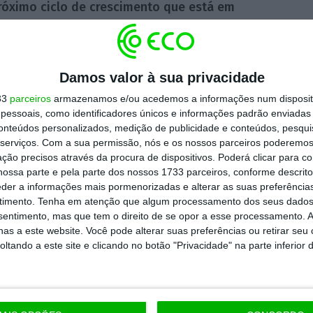
róximo ciclo de crescimento que está em
nda mais rico mantendo o perfil de baixo
etorno sobre o investimento que coloca como
e nós e não de investimentos inorgânicos” —
Damos valor à sua privacidade
ir sobretudo maior valor dos investimentos já
33
parceiros
armazenamos e/ou acedemos a informações num dispositi
para o Mé
xico
, confirmou o CEO, foi descartada.
essoais, como identificadores únicos e informações padrão enviadas 
conteúdos personalizados, medição de publicidade e conteúdos, pesqui
E
passado, só concorremos a dois.
foram os dois
serviços.
Com a sua permissão, nós e os nossos parceiros poderemos 
pe Silva.
ção precisos através da procura de dispositivos. Poderá clicar para co
ossa parte e pela parte dos nossos 1733 parceiros, conforme descrit
eder a informações mais pormenorizadas e alterar as suas preferência
a cair 0,35% para 65,44 dólares
, pouco depois
timento.
Tenha em atenção que algum processamento dos seus dados
 janeiro de 2016, um tombo de 8% que ainda
nsentimento, mas que tem o direito de se opor a esse processamento. A
as a este website. Você pode alterar suas preferências ou retirar seu
 dos 62 dólares.
tando a este site e clicando no botão "Privacidade" na parte inferior 
https://eco.sapo.pt/2018/02/20/galp-precisamos-de-um-brent-mais-baixo-do-que-a-maioria/
Copiar