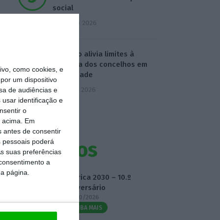
social
6 Agosto 2026
Governo alivia limites à
despesa dos concelhos em
vo, como cookies, e
calamidade
por um dispositivo
7 Agosto 2026
sa de audiências e
usar identificação e
nsentir o
o acima. Em
s antes de consentir
 pessoais poderá
Eventos
s suas preferências
 consentimento a
da página.
Fábrica 2030 – 10.º
Aniversário
14/10/2026
SAIBA MAIS