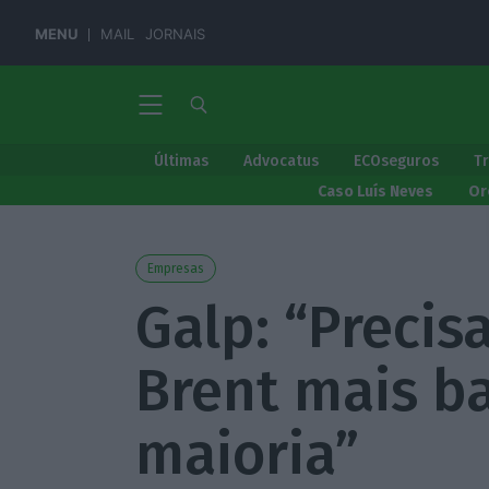
MENU
MAIL
JORNAIS
Últimas
Advocatus
ECOseguros
T
Caso Luís Neves
Or
Empresas
Galp: “Preci
Brent mais b
maioria”