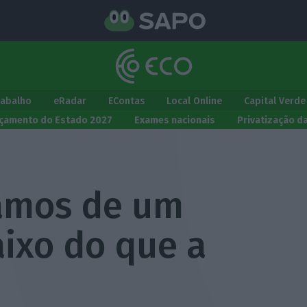
rabalho
eRadar
EContas
Local Online
Capital Verde
çamento do Estado 2027
Exames nacionais
Privatização d
samos de um
aixo do que a