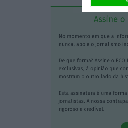
M
Assine o
No momento em que a infor
nunca, apoie o jornalismo in
De que forma? Assine o ECO 
exclusivas, à opinião que co
mostram o outro lado da hist
Esta assinatura é uma forma
jornalistas. A nossa contrap
rigoroso e credível.