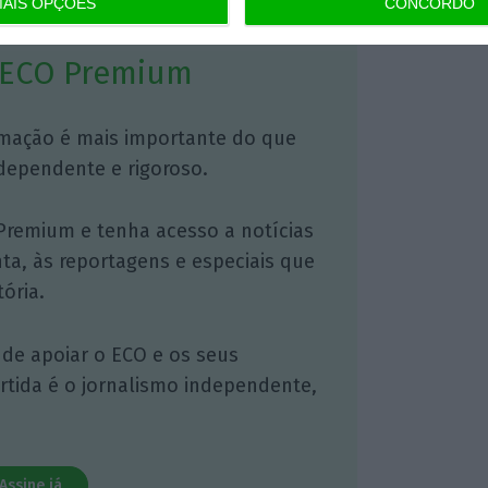
AIS OPÇÕES
CONCORDO
 ECO Premium
mação é mais importante do que
dependente e rigoroso.
Premium e tenha acesso a notícias
nta, às reportagens e especiais que
ória.
 de apoiar o ECO e os seus
artida é o jornalismo independente,
Assine já