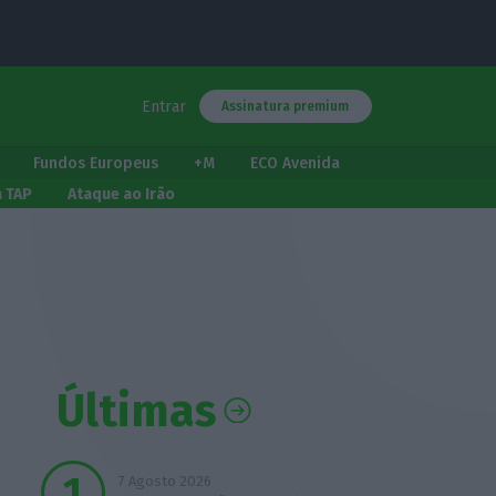
Entrar
Assinatura premium
Fundos Europeus
+M
ECO Avenida
a TAP
Ataque ao Irão
Últimas
7 Agosto 2026