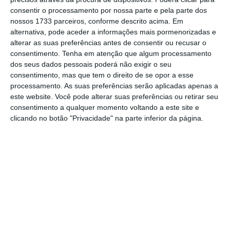
consentir o processamento por nossa parte e pela parte dos
O líder dos social-democratas afastou a
nossos 1733 parceiros, conforme descrito acima. Em
possibilidade de se reunir ainda esta semana
alternativa, pode aceder a informações mais pormenorizadas e
alterar as suas preferências antes de consentir ou recusar o
com a bancada Parlamentar do PSD, que tem
consentimento.
Tenha em atenção que algum processamento
encontro marcado para quinta-feira, pelas
dos seus dados pessoais poderá não exigir o seu
11h00 da manhã. “
O grupo parlamentar não
consentimento, mas que tem o direito de se opor a esse
processamento. As suas preferências serão aplicadas apenas a
tem a direção toda eleita ainda
,
deixe eleger a
este website. Você pode alterar suas preferências ou retirar seu
direção toda, deixe estabilizar
“, justificou,
consentimento a qualquer momento voltando a este site e
notando que estão ainda por eleger os
clicando no botão "Privacidade" na parte inferior da página.
coordenadores e os vice-coordenadores.
Quanto à periodicidade com que pretende
cruzar-se com o grupo parlamentar, Rio diz
que “tudo dependerá dos temas políticos do
momento e da própria dinâmica da bancada
parlamentar”.