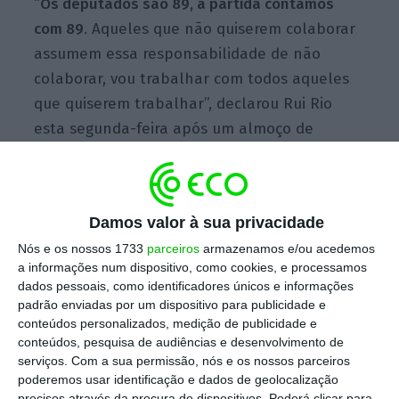
“
Os deputados são 89, à partida contamos
com 89
. Aqueles que não quiserem colaborar
assumem essa responsabilidade de não
colaborar, vou trabalhar com todos aqueles
que quiserem trabalhar”, declarou Rui Rio
esta segunda-feira após um almoço de
trabalho com Marcelo Rebelo de Sousa,
segundo o
Diário de Notícias
. Em declarações
ao mesmo jornal, Rui Rio acrescenta que
Damos valor à sua privacidade
tenciona manter uma “estreita articulação”
Nós e os nossos 1733
parceiros
armazenamos e/ou acedemos
com a bancada parlamentar.
a informações num dispositivo, como cookies, e processamos
dados pessoais, como identificadores únicos e informações
padrão enviadas por um dispositivo para publicidade e
conteúdos personalizados, medição de publicidade e
Rui Rio leva reformas estruturais a Marcelo
conteúdos, pesquisa de audiências e desenvolvimento de
Ler Mais
serviços.
Com a sua permissão, nós e os nossos parceiros
poderemos usar identificação e dados de geolocalização
precisos através da procura de dispositivos. Poderá clicar para