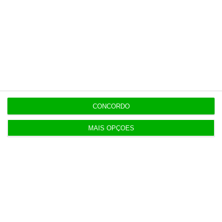
Polícia espanhola já pede passaporte a viajantes
de Itália
8 Agosto 2026
Honda HR-V: a razão vence a moda no trânsito e
nas férias
CONCORDO
8 Agosto 2026
Eclipse. Dos óculos grátis aos telescópios de 12
mil euros
MAIS OPÇÕES
Populares