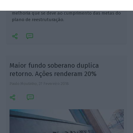
A agência de notação subiu o rating do banco
estatal em um nível. Passou de B1 para Ba3. Uma
melhoria que se deve ao cumprimento das metas do
plano de reestruturação.
Maior fundo soberano duplica
retorno. Ações renderam 20%
Paulo Moutinho,
27 Fevereiro 2018
E