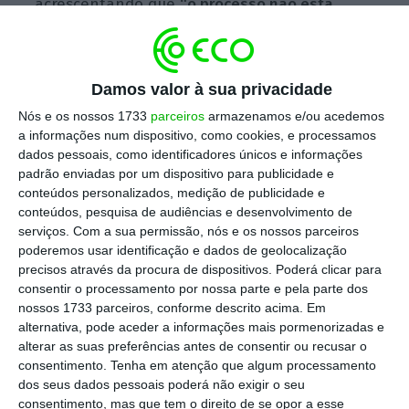
acrescentando que
“o processo não está
fechado”
.
Damos valor à sua privacidade
Governo desiste de subir TSU a contratos a prazo
Nós e os nossos 1733
parceiros
armazenamos e/ou acedemos
a informações num dispositivo, como cookies, e processamos
Ler Mais
dados pessoais, como identificadores únicos e informações
padrão enviadas por um dispositivo para publicidade e
conteúdos personalizados, medição de publicidade e
O objetivo de criar um “incentivo” para que as
conteúdos, pesquisa de audiências e desenvolvimento de
empresas recorram menos a esse tipo de
serviços.
Com a sua permissão, nós e os nossos parceiros
poderemos usar identificação e dados de geolocalização
vínculos, que “possa significar um
precisos através da procura de dispositivos. Poderá clicar para
agravamento das condições das empresas
consentir o processamento por nossa parte e pela parte dos
que recorrem de forma excessiva aos
nossos 1733 parceiros, conforme descrito acima. Em
alternativa, pode aceder a informações mais pormenorizadas e
contratos a termo certo, permanece no
alterar as suas preferências antes de consentir ou recusar o
Programa do Governo e nos seus objetivos,
e
consentimento.
Tenha em atenção que algum processamento
nos próximos tempos temos o compromisso de
dos seus dados pessoais poderá não exigir o seu
consentimento, mas que tem o direito de se opor a esse