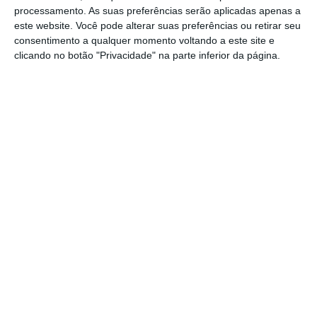
apresentar à concertação social proposta
processamento. As suas preferências serão aplicadas apenas a
nesse sentido
“, frisou Vieira da Silva.
este website. Você pode alterar suas preferências ou retirar seu
consentimento a qualquer momento voltando a este site e
clicando no botão "Privacidade" na parte inferior da página.
O Código Contributivo já prevê o agravamento
das contribuições das empresas com
contratos a termo, reduzindo
simultaneamente os descontos no caso de
contratos permanentes, mas a norma está
por regulamentar. O Primeiro-Ministro
prometeu apresentar, até março, a medida
diferenciação contributiva
mas falta saber se,
a avançar, o que está em causa é a opção já
desenhada na lei ou outra. Os partidos da
esquerda já se mostraram
contra a descida da
TSU
e, de acordo com o
Negócios
, é o facto de
só quererem a medida pela metade que leva