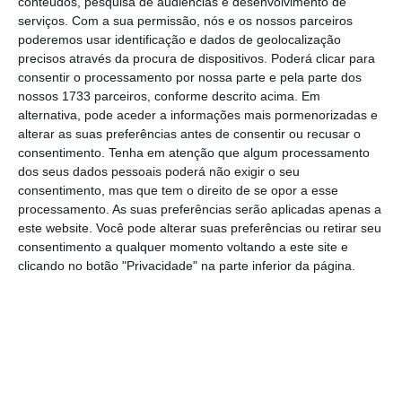
conteúdos, pesquisa de audiências e desenvolvimento de
Facebook “é a oitava maior empresa do
serviços.
Com a sua permissão, nós e os nossos parceiros
mundo: têm dois mil milhões de utilizadores
“,
poderemos usar identificação e dados de geolocalização
acrescentando que a organização está “em
precisos através da procura de dispositivos. Poderá clicar para
consentir o processamento por nossa parte e pela parte dos
águas desconhecidas e
não se comporta de
nossos 1733 parceiros, conforme descrito acima. Em
maneira a que as pessoas se sintam bem no
alternativa, pode aceder a informações mais pormenorizadas e
Facebook e seguras em relação aos seus
alterar as suas preferências antes de consentir ou recusar o
consentimento.
Tenha em atenção que algum processamento
próprios dados
“.
dos seus dados pessoais poderá não exigir o seu
consentimento, mas que tem o direito de se opor a esse
Scott Stringer pediu uma revisão do conselho
processamento. As suas preferências serão aplicadas apenas a
este website. Você pode alterar suas preferências ou retirar seu
do Facebook, após o escândalo da
Cambridge
consentimento a qualquer momento voltando a este site e
Analytica
, que acedeu a informação pessoal
clicando no botão "Privacidade" na parte inferior da página.
de mais de 50 milhões de utilizadores do
Facebook, sem a permissão destes
.
A propósito deste tema, o responsável pela
gestão dos fundos de pensões disse que este