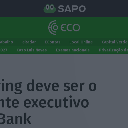
rabalho
eRadar
EContas
Local Online
Capital Verde
2027
Caso Luís Neves
Exames nacionais
Privatização d
ing deve ser o
nte executivo
 Bank