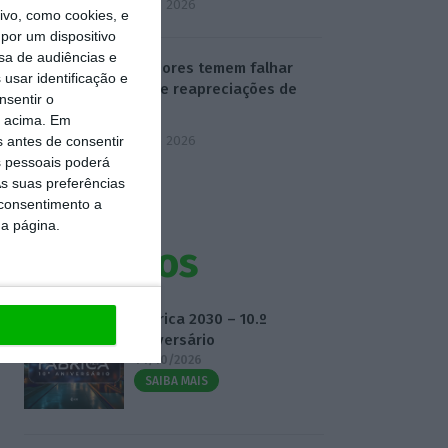
5 Agosto 2026
vo, como cookies, e
por um dispositivo
sa de audiências e
Professores temem falhar
usar identificação e
prazo de reapreciações de
nsentir o
exames
o acima. Em
5 Agosto 2026
s antes de consentir
 pessoais poderá
s suas preferências
 consentimento a
da página.
Eventos
Fábrica 2030 – 10.º
Aniversário
14/10/2026
SAIBA MAIS