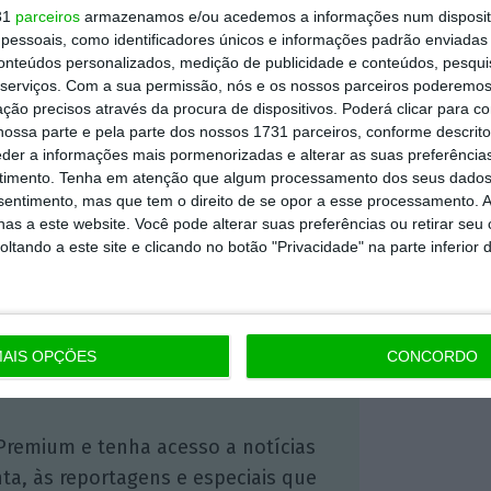
31
parceiros
armazenamos e/ou acedemos a informações num dispositi
ntado como seu sucessor,
Christian Sewing, é
essoais, como identificadores únicos e informações padrão enviadas 
do Deutsche Bank desde 2015 e é
conteúdos personalizados, medição de publicidade e conteúdos, pesqui
serviços.
Com a sua permissão, nós e os nossos parceiros poderemos 
vados e comerciais da instituição
.
ção precisos através da procura de dispositivos. Poderá clicar para co
ossa parte e pela parte dos nossos 1731 parceiros, conforme descrit
eder a informações mais pormenorizadas e alterar as suas preferência
timento.
Tenha em atenção que algum processamento dos seus dados
https://eco.sapo.pt/2018/04/08/christian-sewing-deve-ser-o-novo-presidente-executivo-do-deutsche-bank/
Copiar
nsentimento, mas que tem o direito de se opor a esse processamento. A
as a este website. Você pode alterar suas preferências ou retirar seu
tando a este site e clicando no botão "Privacidade" na parte inferior 
 ECO Premium
mação é mais importante do que
AIS OPÇÕES
CONCORDO
dependente e rigoroso.
Premium e tenha acesso a notícias
nta, às reportagens e especiais que