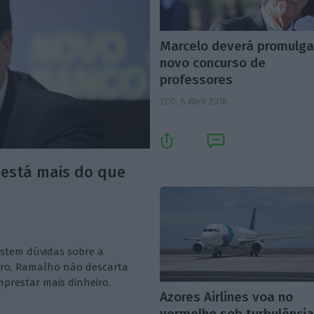
Marcelo deverá promulga
novo concurso de
professores
ECO,
8 Abril 2018
 está mais do que
istem dúvidas sobre a
uro, Ramalho não descarta
prestar mais dinheiro.
Azores Airlines voa no
vermelho sob turbulênci