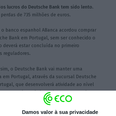
dos lucros do Deutsche Bank tem sido lento
.
e perdas de 735 milhões de euros.
e o banco espanhol ABanca acordou comprar
che Bank em Portugal, sem ser conhecido o
 deverá estar concluída no primeiro
s reguladores.
ssim, o Deutsche Bank vai manter uma
a em Portugal, através da sucursal Deutsche
tugal, que desenvolverá atividade ao nível
a corporativa e de investimento, segundo a
ção dada na altura.
Damos valor à sua privacidade
am também a surgir rumores de que John