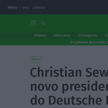
MENU
MAIL
JORNAIS
Últimas
Advocatus
ECOseguros
T
Orçamento do Estado 
Banca
Christian Sew
novo preside
do Deutsche