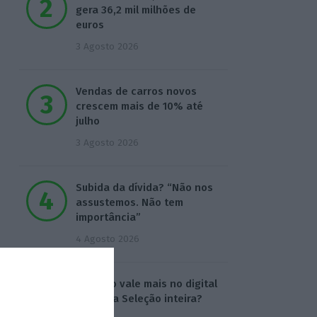
gera 36,2 mil milhões de
euros
3 Agosto 2026
Vendas de carros novos
crescem mais de 10% até
julho
3 Agosto 2026
Subida da dívida? “Não nos
assustemos. Não tem
importância”
4 Agosto 2026
Ronaldo vale mais no digital
do que a Seleção inteira?