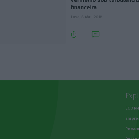
financeira
Lusa,
8 Abril 2018
Exp
e
ECO N
Empre
Person
Descod