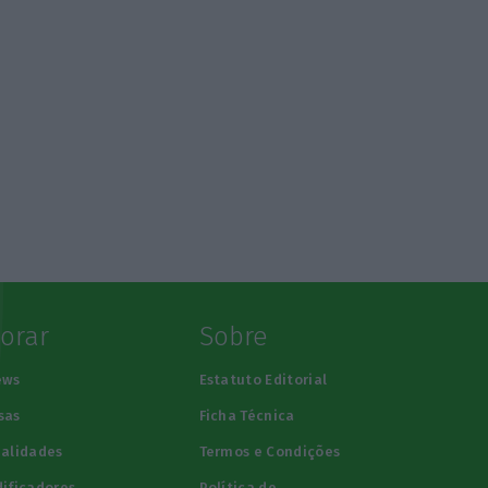
lorar
Sobre
ews
Estatuto Editorial
sas
Ficha Técnica
alidades
Termos e Condições
ificadores
Política de