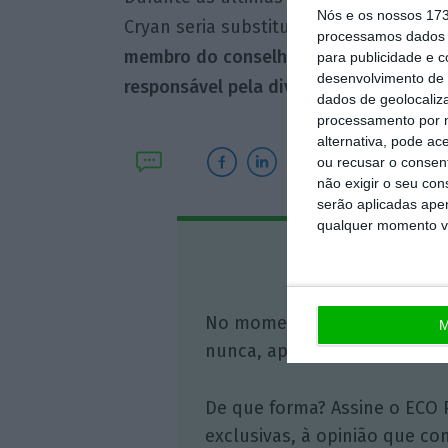
Nós e os nossos 17
Cryan seria substituído. O agora apo
processamos dados p
membro do conselho de administração 
para publicidade e 
desenvolvimento de 
responsável pela divisão de bancos pri
dados de geolocaliza
processamento por n
alternativa, pode ac
ou recusar o consen
não exigir o seu co
serão aplicadas apen
qualquer momento vol
Assine o
No momento em que a infor
M
nunca, apoie o jornalismo in
De que forma? Assine o ECO 
exclusivas, à opinião que co