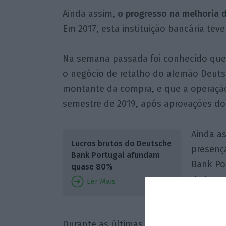
Ainda assim,
o progresso na melhoria 
Em 2017, esta instituição bancária tev
Na semana passada foi conhecido qu
o negócio de retalho do alemão Deuts
montante da compra, e que a operação
semestre de 2019, após aprovações do
Ainda a
Lucros brutos do Deutsche
presenç
Bank Portugal afundam
Bank Por
quase 80%
da banc
Ler Mais
informa
Durante as últimas semanas, começar