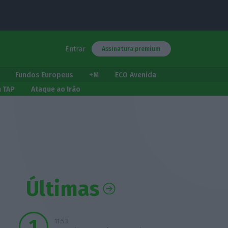
Entrar
Assinatura premium
Fundos Europeus
+M
ECO Avenida
a TAP
Ataque ao Irão
Últimas
11:53