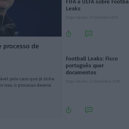
FIFA e UEFA sobre Footba
Leaks
Tiago Varzim,
21 Setembro 2017
e processo de
Football Leaks: Fisco
português quer
documentos
ável pelo caso que já tinha
Tiago Varzim,
22 Dezembro 2016
 isso, o processo deveria