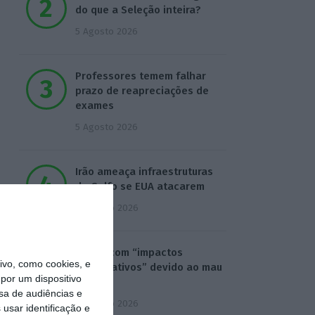
do que a Seleção inteira?
5 Agosto 2026
Professores temem falhar
prazo de reapreciações de
exames
5 Agosto 2026
Irão ameaça infraestruturas
do Golfo se EUA atacarem
6 Agosto 2026
Praias com “impactos
vo, como cookies, e
significativos” devido ao mau
por um dispositivo
tempo
sa de audiências e
6 Agosto 2026
usar identificação e