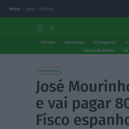
MENU
MAIL
JORNAIS
Últimas
Advocatus
ECOseguros
T
Caso Luís Neves
Or
Internacional
José Mourinh
e vai pagar 8
Fisco espanh