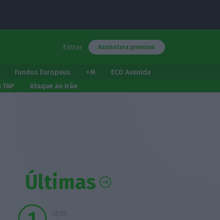
Entrar
Assinatura premium
Fundos Europeus
+M
ECO Avenida
a TAP
Ataque ao Irão
Últimas
12:06