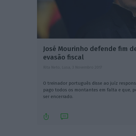
José Mourinho defende fim d
evasão fiscal
Rita Neto, Lusa,
3 Novembro 2017
O treinador português disse ao juíz respons
pago todos os montantes em falta e que, por
ser encerrado.