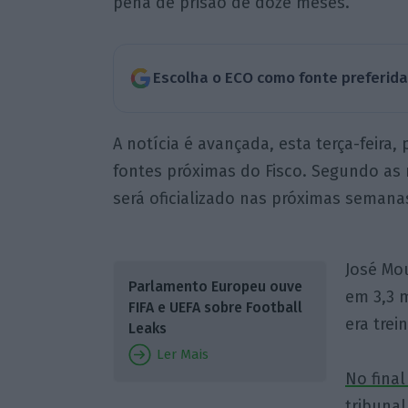
pena de prisão de doze meses.
Escolha o ECO como fonte preferid
A notícia é avançada, esta terça-feira,
fontes próximas do Fisco. Segundo as 
será oficializado nas próximas semana
José Mou
Parlamento Europeu ouve
em 3,3 m
FIFA e UEFA sobre Football
era trei
Leaks
Ler Mais
No fina
tribunal