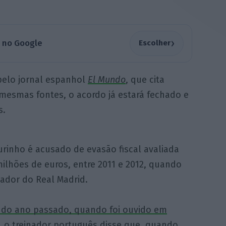
›
a no Google
Escolher
 pelo jornal espanhol
El Mundo
, que cita
mesmas fontes, o acordo já estará fechado e
s.
rinho é acusado de evasão fiscal avaliada
ilhões de euros, entre 2011 e 2012, quando
nador do Real Madrid.
l do ano passado, quando foi ouvido em
, o treinador português disse que, quando