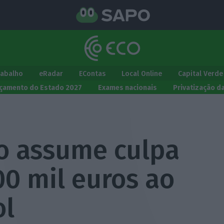
rabalho
eRadar
EContas
Local Online
Capital Verde
çamento do Estado 2027
Exames nacionais
Privatização d
o assume culpa
00 mil euros ao
ol