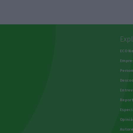
Exp
e
ECO N
Empre
Person
Descod
Entrev
Repor
Especi
Opiniã
Autore