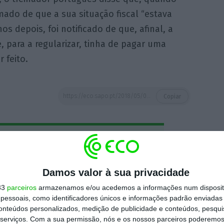
rmado de que a sua situação fiscal “estava
os depois, foi notificado de que, afinal, a
, para a regularizar, tinha de pagar uma
 feito.
https://eco.sapo.pt/2018/05/08/jose-mourinho-assume-culpa-e-vai-pagar-800-mil-euros-ao-fisco-espanhol/
Copiar
 ECO Premium
Damos valor à sua privacidade
mação é mais importante do que
33
parceiros
armazenamos e/ou acedemos a informações num dispositi
dependente e rigoroso.
essoais, como identificadores únicos e informações padrão enviadas 
conteúdos personalizados, medição de publicidade e conteúdos, pesqui
Premium e tenha acesso a notícias
serviços.
Com a sua permissão, nós e os nossos parceiros poderemos 