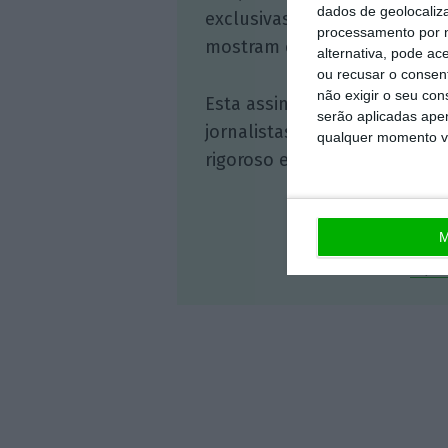
dados de geolocaliza
exclusivas, à opinião que co
processamento por n
mostram o outro lado da hist
alternativa, pode ac
ou recusar o consen
não exigir o seu co
Esta assinatura é uma forma
serão aplicadas apen
jornalistas. A nossa contrap
qualquer momento vol
rigoroso e credível.
M
Veja 