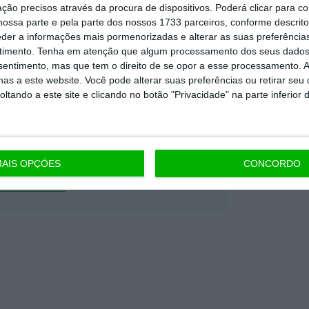
ção precisos através da procura de dispositivos. Poderá clicar para co
nta, às reportagens e especiais que
ossa parte e pela parte dos nossos 1733 parceiros, conforme descrit
ória.
eder a informações mais pormenorizadas e alterar as suas preferência
timento.
Tenha em atenção que algum processamento dos seus dados
nsentimento, mas que tem o direito de se opor a esse processamento. A
 de apoiar o ECO e os seus
as a este website. Você pode alterar suas preferências ou retirar seu
artida é o jornalismo independente,
tando a este site e clicando no botão "Privacidade" na parte inferior 
Assine já
AIS OPÇÕES
CONCORDO
todos os planos