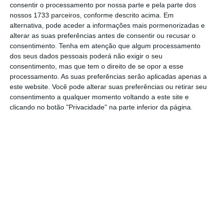
consentir o processamento por nossa parte e pela parte dos
nossos 1733 parceiros, conforme descrito acima. Em
alternativa, pode aceder a informações mais pormenorizadas e
A dar ânimo ao índice estiveram também as
alterar as suas preferências antes de consentir ou recusar o
ações dos CTT. Os títulos da empresa de
consentimento.
Tenha em atenção que algum processamento
dos seus dados pessoais poderá não exigir o seu
correios ganharam 1,78% para os 3,198 euros
,
consentimento, mas que tem o direito de se opor a esse
mesmo depois de se saber que a empresa vai
processamento. As suas preferências serão aplicadas apenas a
ter de baixar o preço do correio por não ter
este website. Você pode alterar suas preferências ou retirar seu
consentimento a qualquer momento voltando a este site e
cumprido dois indicadores de qualidade do
clicando no botão "Privacidade" na parte inferior da página.
serviço postal universal durante o ano
passado. A decisão,
anunciada esta terça-
feira pela Anacom
, não se refletiu na bolsa.
Ainda uma nota positiva para o desempenho
da Galp Energia. As ações da petrolífera
portuguesa beneficiam da decisão de Donald
Trump de retirar os Estados Unidos do acordo