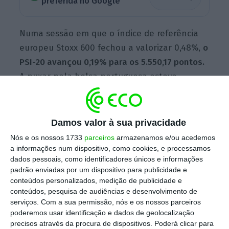
preferida no Google
Numa sessão em que o índice de referência
europeu Stoxx 600 fechou a valorizar 0,48%,
o
PSI-20 avançou 0,19% para os 5.550,17 pontos.
A puxar pela bolsa portuguesa esteve,
principalmente, o BCP. O banco liderado por
Nuno Amado
ainda beneficia do aumento de
70% nos lucros
, anunciado no início da
Damos valor à sua privacidade
semana, fator que levou as ações da
Nós e os nossos 1733
parceiros
armazenamos e/ou acedemos
instituição a valorizarem 1,64% para 29,67
a informações num dispositivo, como cookies, e processamos
dados pessoais, como identificadores únicos e informações
cêntimos esta quarta-feira.
padrão enviadas por um dispositivo para publicidade e
conteúdos personalizados, medição de publicidade e
conteúdos, pesquisa de audiências e desenvolvimento de
serviços.
Com a sua permissão, nós e os nossos parceiros
Espanha ajuda EDP Renováveis a lucrar mais
poderemos usar identificação e dados de geolocalização
precisos através da procura de dispositivos. Poderá clicar para
Ler Mais