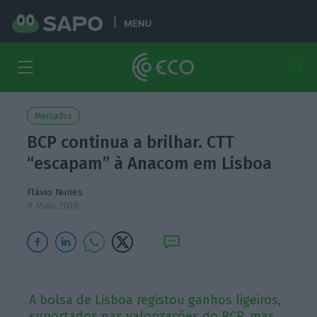
MENU
Mercados
BCP continua a brilhar. CTT
“escapam” à Anacom em Lisboa
Flávio Nunes
9 Maio 2018
A bolsa de Lisboa registou ganhos ligeiros,
suportados nas valorizações do BCP, mas