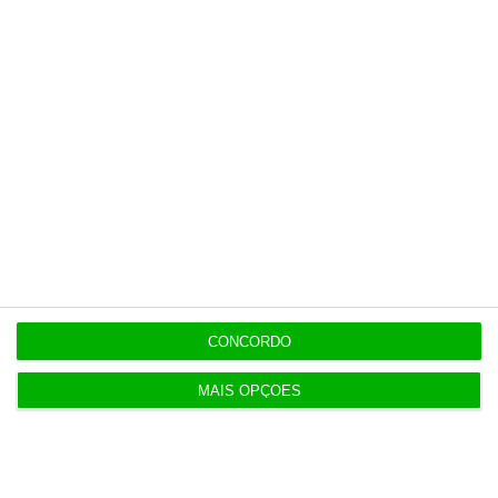
6 Agosto 2026
Praias com “impactos significativos” devido ao
mau tempo
6 Agosto 2026
Vending de Oliveira do Bairro compra fábrica de
copos e café
CONCORDO
Populares
MAIS OPÇÕES
Serão os salários apenas a ponta de um
icebergue?
3 Agosto 2026