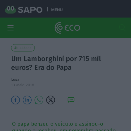
MENU
Atualidade
Um Lamborghini por 715 mil
euros? Era do Papa
Lusa
13 Maio 2018
O papa benzeu o veículo e assinou-o
quando o recebeu, em novembro passado.