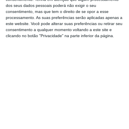
A leiloeira não divulgou a identidade do
dos seus dados pessoais poderá não exigir o seu
comprador, que deverá pagar 715 mil euros e
consentimento, mas que tem o direito de se opor a esse
processamento. As suas preferências serão aplicadas apenas a
mais 20% para impostos.
este website. Você pode alterar suas preferências ou retirar seu
consentimento a qualquer momento voltando a este site e
O dinheiro da venda vai financiar um projeto de
clicando no botão "Privacidade" na parte inferior da página.
reconstrução de casas e locais de culto em
Ninive, no Iraque
, uma ajuda aos cristãos
afetados pela guerra nesta região, indicou a
Santa Sé em novembro.
Parte do dinheiro irá ainda para uma
associação italiana de ajuda a vítimas de
redes de prostituição e para duas outras
associações italianas com atividade em África.
O papa, habituado a presentes insólitos, já