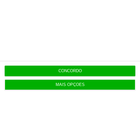
Assine já
Veja todos os planos
CONCORDO
Últimas
MAIS OPÇÕES
EM ATUALIZAÇÃO
16:02
Exames. Notas da 2.º fase seguem hoje,
reapreciações amanhã
15:59
Ministério da Justiça pede auditoria à Polícia