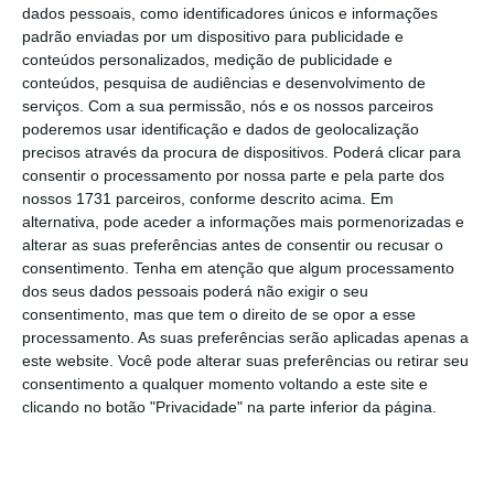
“Para este aumento contribuiu
dados pessoais, como identificadores únicos e informações
padrão enviadas por um dispositivo para publicidade e
essencialmente o acréscimo dos títulos de
conteúdos personalizados, medição de publicidade e
dívida, maioritariamente por via da emissão
conteúdos, pesquisa de audiências e desenvolvimento de
de obrigações do Tesouro”, lê-se ainda no
serviços.
Com a sua permissão, nós e os nossos parceiros
poderemos usar identificação e dados de geolocalização
comunicado. O IGCP pôs nos mercados 135.981
precisos através da procura de dispositivos. Poderá clicar para
milhões de euros em títulos a longo prazo,
consentir o processamento por nossa parte e pela parte dos
até este mês de abril.
nossos 1731 parceiros, conforme descrito acima. Em
alternativa, pode aceder a informações mais pormenorizadas e
alterar as suas preferências antes de consentir ou recusar o
Dívida nacional atinge 250 mil
consentimento.
Tenha em atenção que algum processamento
milhões em abril
dos seus dados pessoais poderá não exigir o seu
consentimento, mas que tem o direito de se opor a esse
processamento. As suas preferências serão aplicadas apenas a
Dívida (valor em milhares de euros)
252 000
este website. Você pode alterar suas preferências ou retirar seu
consentimento a qualquer momento voltando a este site e
clicando no botão "Privacidade" na parte inferior da página.
250 000
248 000