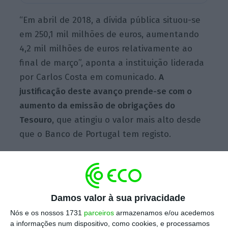
“Em abril de 2018, a dívida pública situou-se
em 250,1 mil milhões de euros, aumentando
4,2 mil milhões de euros relativamente ao
final de março”,
aponta a instituição liderada
por Carlos Costa em comunicado.
A
justificação deste avanço prende-se com o
aumento da emissão de obrigações do
Tesouro,
que atingiu o valor mais alto desde
que o Banco de Portugal tem registo.
Gestão da dívida deu “tranquilidade” para
enfrentar mercados
Damos valor à sua privacidade
Ler Mais
Nós e os nossos 1731
parceiros
armazenamos e/ou acedemos
a informações num dispositivo, como cookies, e processamos