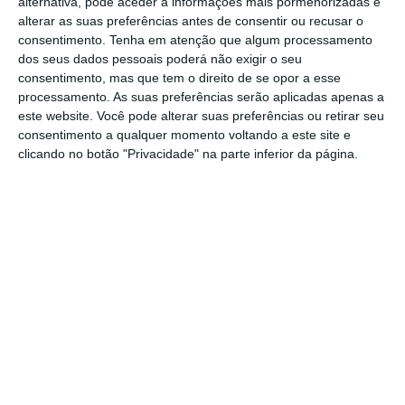
alternativa, pode aceder a informações mais pormenorizadas e
Bruce Tidor,
a segunda fase do programa
alterar as suas preferências antes de consentir ou recusar o
20/30 de cooperação, depois de uma
consentimento.
Tenha em atenção que algum processamento
vocacionada para doutoramentos, será agora
dos seus dados pessoais poderá não exigir o seu
consentimento, mas que tem o direito de se opor a esse
virada para as áreas da investigação
,
processamento. As suas preferências serão aplicadas apenas a
designadamente
datascience
e
este website. Você pode alterar suas preferências ou retirar seu
machinelearning
– dois setores de ponta no
consentimento a qualquer momento voltando a este site e
clicando no botão "Privacidade" na parte inferior da página.
domínio da automação.
“O futuro chega mais cedo do que o previsto.
Só os que se prepararem para o futuro
podem beneficiar”, declarou o primeiro-
ministro no final da sua visita ao MIT, perante
uma plateia de cerca de duas centenas de
estudantes.
Antes,
o ministro da Ciência e do Ensino