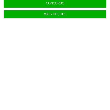
CONCORDO
MAIS OPÇÕES
Populares
Na Estónia, com um olho no céu e outro na Rússia
3 Agosto 2026
Irão anuncia possível acordo com Omã em Ormuz
2 Agosto 2026
SRS Legal assessora Grupo Finançor na compra da
EMATER
3 Agosto 2026
IA: Europa quer tornar-se competitiva e reduzir
dependência