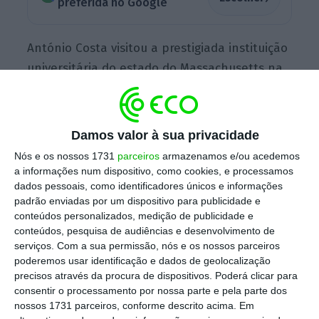
preferida no Google
António Costa visitou a prestigiada instituição
universitária do estado do Massachusetts na
companhia do ministro da Ciência e do Ensino
Superior, Manuel Heitor, no primeiro ponto do
seu segundo dia de presença nos Estados
Damos valor à sua privacidade
Unidos.
Nós e os nossos 1731
parceiros
armazenamos e/ou acedemos
a informações num dispositivo, como cookies, e processamos
dados pessoais, como identificadores únicos e informações
padrão enviadas por um dispositivo para publicidade e
Só 1/3 das empresas preparada para a Inteligência
conteúdos personalizados, medição de publicidade e
Artificial
conteúdos, pesquisa de audiências e desenvolvimento de
Ler Mais
serviços.
Com a sua permissão, nós e os nossos parceiros
poderemos usar identificação e dados de geolocalização
precisos através da procura de dispositivos. Poderá clicar para
De acordo com os responsáveis do programa
consentir o processamento por nossa parte e pela parte dos
de cooperação Portugal/MIT Dewa Newman e
nossos 1731 parceiros, conforme descrito acima. Em