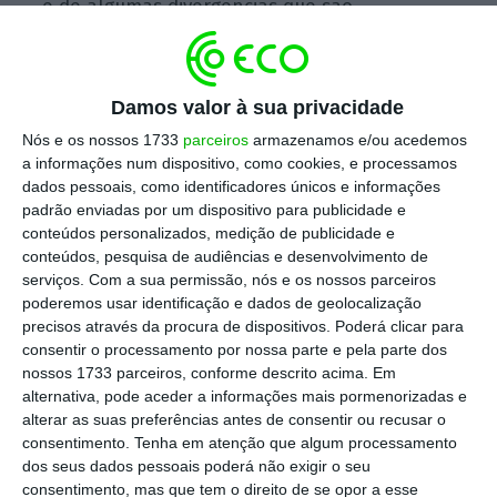
e de algumas divergências que são
conhecidas e antigas entre o Partido
Socialista, que é responsável por este
Governo, e os outros partidos deste arco
Damos valor à sua privacidade
governativo, estas propostas são propostas
Nós e os nossos 1733
parceiros
armazenamos e/ou acedemos
que se inscrevem plenamente na dinâmica
a informações num dispositivo, como cookies, e processamos
dados pessoais, como identificadores únicos e informações
legislativa e governativa que só foi possível
padrão enviadas por um dispositivo para publicidade e
por este acordo parlamentar.”
conteúdos personalizados, medição de publicidade e
conteúdos, pesquisa de audiências e desenvolvimento de
serviços.
Com a sua permissão, nós e os nossos parceiros
Isto não quer dizer, prossegue o ministro, que
poderemos usar identificação e dados de geolocalização
“todos temos a mesma visão”.
precisos através da procura de dispositivos. Poderá clicar para
consentir o processamento por nossa parte e pela parte dos
nossos 1733 parceiros, conforme descrito acima. Em
O ministro do Trabalho diz, no entanto que
alternativa, pode aceder a informações mais pormenorizadas e
não vai estranhar se o PSD se opuser ao
alterar as suas preferências antes de consentir ou recusar o
pacote de alterações ao código laboral que
consentimento.
Tenha em atenção que algum processamento
dos seus dados pessoais poderá não exigir o seu
resulta do acordo alcançado com os parceiros
consentimento, mas que tem o direito de se opor a esse