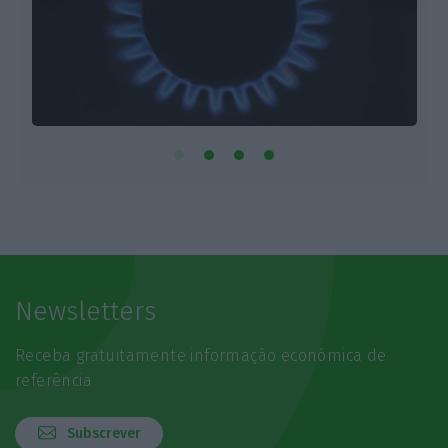
Newsletters
Receba gratuitamente informação económica de
referência
Subscrever