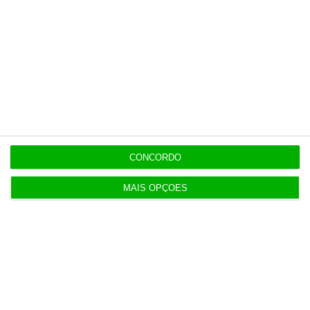
Populares
“Se a centralização conseguir manter o bolo atual
já será uma vitória”
7:02
Do IVA à TSU. As (poucas) obrigações fiscais de
agosto
3 Agosto 2026
CONCORDO
MAIS OPÇÕES
Sérvulo assessora SCP na compra do Holmes
Place Alvalade
3 Agosto 2026
Tribunal volta a contrariar AT sobre tributação de
cauções
4 Agosto 2026