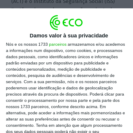
(ACT) e o Instituto da Segurança Social (ISS)
“estão a desenvolver uma ação conjunta de
âmbito nacional com o objetivo de regularizar
situações de uso indevido de contratos de
prestação de serviço e de contratação a
Damos valor à sua privacidade
termo”
, avança a ACT em comunicado.
Nós e os nossos 1733
parceiros
armazenamos e/ou acedemos
a informações num dispositivo, como cookies, e processamos
dados pessoais, como identificadores únicos e informações
padrão enviadas por um dispositivo para publicidade e
Governo vai taxar empresas com demasiados
conteúdos personalizados, medição de publicidade e
contratos a prazo
conteúdos, pesquisa de audiências e desenvolvimento de
Ler Mais
serviços.
Com a sua permissão, nós e os nossos parceiros
poderemos usar identificação e dados de geolocalização
precisos através da procura de dispositivos. Poderá clicar para
Na primeira fase da campanha conjunta
consentir o processamento por nossa parte e pela parte dos
nossos 1733 parceiros, conforme descrito acima. Em
foram selecionadas para inspeção “mais de
alternativa, pode aceder a informações mais pormenorizadas e
um milhar de empresas de vários setores de
alterar as suas preferências antes de consentir ou recusar o
atividade”
, acrescenta a autoridade.
consentimento.
Tenha em atenção que algum processamento
dos seus dados pessoais poderá não exigir o seu