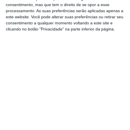
consentimento, mas que tem o direito de se opor a esse
A campanha envolve mais de 300 inspetores
processamento. As suas preferências serão aplicadas apenas a
da ACT e do ISS, com equipas conjuntas de
este website. Você pode alterar suas preferências ou retirar seu
consentimento a qualquer momento voltando a este site e
ambos os organismos e é direcionada a um
clicando no botão "Privacidade" na parte inferior da página.
conjunto de entidades empregadoras,
selecionadas com base em indicadores de
risco em matéria de contratação a termo e
recurso a trabalho independente.
https://eco.sapo.pt/2018/07/02/precariedade-mais-de-mil-empresas-vao-ser-inspecionadas/
Copiar
Assine o ECO Premium