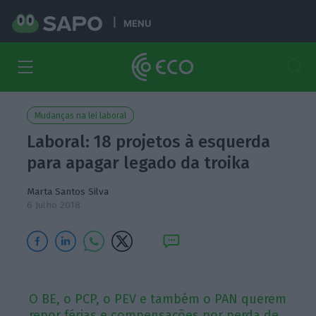
MENU
Mudanças na lei laboral
Laboral: 18 projetos à esquerda
para apagar legado da troika
Marta Santos Silva
6 Julho 2018
O BE, o PCP, o PEV e também o PAN querem
repor férias e compensações por perda de