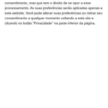
Ler Mais
consentimento, mas que tem o direito de se opor a esse
processamento. As suas preferências serão aplicadas apenas a
este website. Você pode alterar suas preferências ou retirar seu
Tábua rasa da Troika
consentimento a qualquer momento voltando a este site e
clicando no botão "Privacidade" na parte inferior da página.
As propostas dos partidos de esquerda fazem,
no fundo, tábua rasa das medidas que foram
implementadas durante a presença em
Portugal da troika, o nome dado ao grupo de
instituições europeias e do FMI que
aconselharam a recuperação económica
portuguesa principalmente por via de
medidas de austeridade.
O Bloco de Esquerda é o único partido a
referir concretamente a troika no nome de
duas das suas propostas, numa das quais se