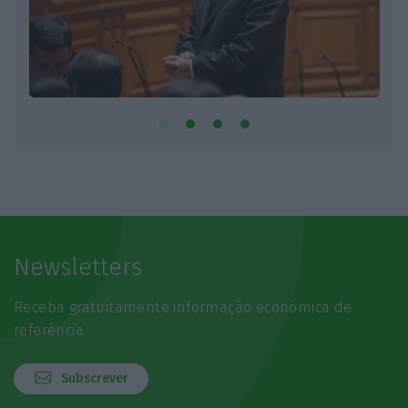
Newsletters
Receba gratuitamente informação económica de
referência
Subscrever