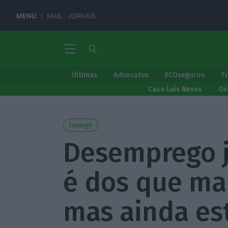
MENU
MAIL
JORNAIS
Últimas
Advocatus
ECOseguros
T
Caso Luís Neves
Or
Emprego
Desemprego j
é dos que ma
mas ainda est