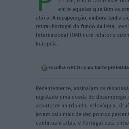
P
a crise, tendo caído mais d
entre aqueles que têm valore
etária.
A recuperação, embora tenha si
retirar Portugal do fundo da lista
, reve
Internacional (FMI) num relatório sob
Europeia.
Escolha o ECO como fonte preferid
Recentemente, assinalam os responsáv
registado uma queda do desemprego j
acontecer na Irlanda, Eslováquia, Lit
jovem caiu mais de dez pontos percent
continuam altas, e Portugal está entr