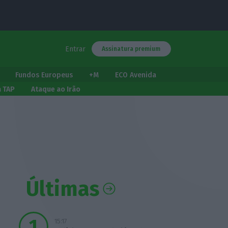
Entrar
Assinatura premium
Fundos Europeus
+M
ECO Avenida
a TAP
Ataque ao Irão
Últimas
15:17