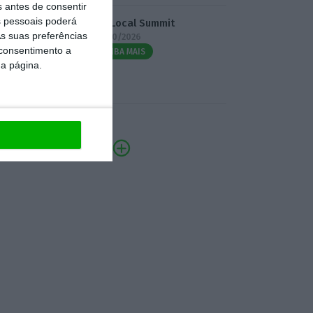
s antes de consentir
 pessoais poderá
3.º Local Summit
s suas preferências
07/10/2026
 consentimento a
SAIBA MAIS
da página.