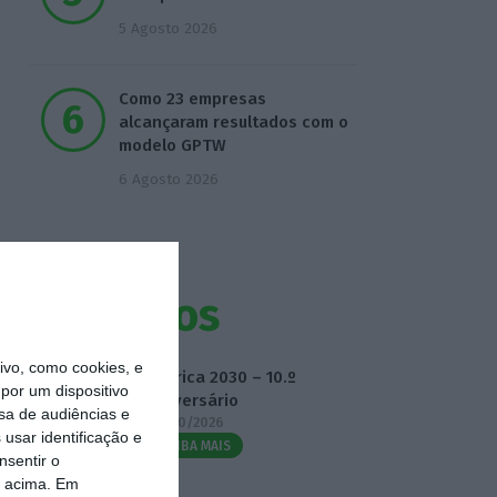
5 Agosto 2026
Como 23 empresas
alcançaram resultados com o
modelo GPTW
6 Agosto 2026
Eventos
vo, como cookies, e
Fábrica 2030 – 10.º
por um dispositivo
Aniversário
sa de audiências e
14/10/2026
usar identificação e
SAIBA MAIS
nsentir o
o acima. Em