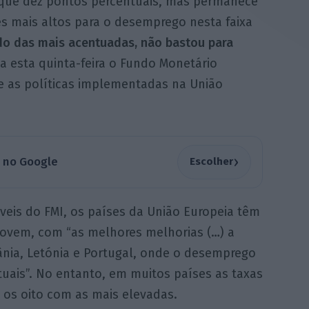
o que dez pontos percentuais, mas permanece
s mais altos para o desemprego nesta faixa
do das mais acentuadas, não bastou para
la esta quinta-feira o Fundo Monetário
re as políticas implementadas na União
›
a no Google
Escolher
eis do FMI, os países da União Europeia têm
ovem, com “as melhores melhorias (…) a
uânia, Letónia e Portugal, onde o desemprego
uais”. No entanto, em muitos países as taxas
e os oito com as mais elevadas.