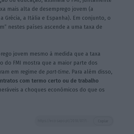
o ou educação, assinala o FMI, juntamente
axa mais alta de desemprego jovem (a
, a Grécia, a Itália e Espanha). Em conjunto, o
m” nestes países ascende a uma taxa de
mprego jovem mesmo à medida que a taxa
o do FMI mostra que a maior parte dos
 eram em regime de
part-time
. Para além disso,
ntratos com termo certo ou de trabalho
lneráveis a choques económicos do que os
https://eco.sapo.pt/2018/07/19/desemprego-jovem-portugal-e-dos-que-mais-recuperou-mas-ainda-esta-entre-os-piores/
Copiar