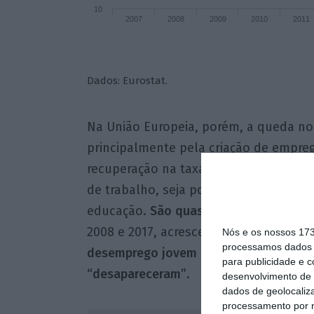
10
2007
2008
2009
2010
2011
Dados: Eurostat.
Na União Europeia, porém, a queda n
principalmente pela criação de empreg
recuperação na taxa de desemprego j
de trabalho, seja por estarem desenc
educação.
São quase três milhões de 
2008 e 2017, acrescenta o FMI.
Só desde
Nós e os nossos 17
processamos dados p
desemprego jovem reduziu-se em 900 m
para publicidade e 
“desapareceram”
.
desenvolvimento de 
dados de geolocaliza
processamento por n