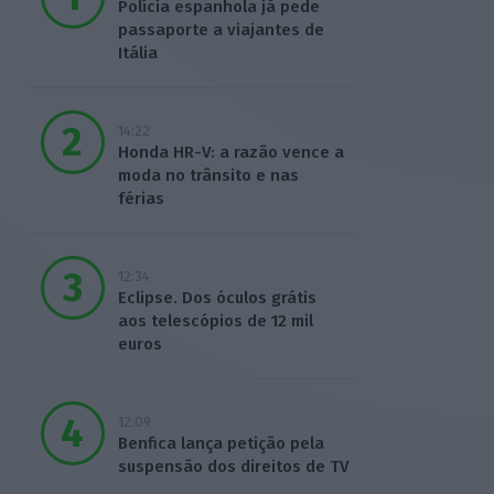
Polícia espanhola já pede
passaporte a viajantes de
Itália
14:22
Honda HR-V: a razão vence a
moda no trânsito e nas
férias
12:34
Eclipse. Dos óculos grátis
aos telescópios de 12 mil
euros
12:09
Benfica lança petição pela
suspensão dos direitos de TV