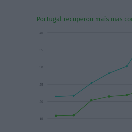
Portugal recuperou mais mas co
40
35
30
25
20
15