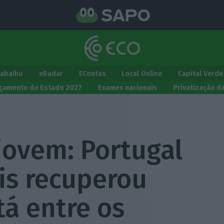
rabalho
eRadar
EContas
Local Online
Capital Verde
çamento do Estado 2027
Exames nacionais
Privatização d
ovem: Portugal
is recuperou
á entre os