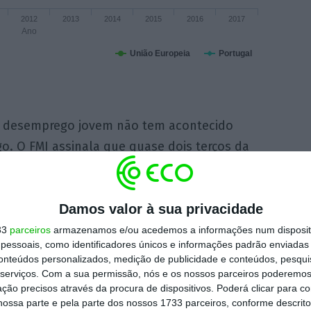
2012
2013
2014
2015
2016
2017
Ano
União Europeia
Portugal
o desemprego jovem não tem acontecido
o. O FMI assinala que quase dois terços da
ovem se deve à saída de muitos do mercado
orajados, seja por apostarem na formação ou
Damos valor à sua privacidade
jovens a menos
no mercado de trabalho entre
 2013, foram criados 300 mil trabalhos mas o
33
parceiros
armazenamos e/ou acedemos a informações num dispositi
essoais, como identificadores únicos e informações padrão enviadas 
il pessoas — ou seja, 600 mil
conteúdos personalizados, medição de publicidade e conteúdos, pesqui
serviços.
Com a sua permissão, nós e os nossos parceiros poderemos 
ção precisos através da procura de dispositivos. Poderá clicar para co
ossa parte e pela parte dos nossos 1733 parceiros, conforme descrit