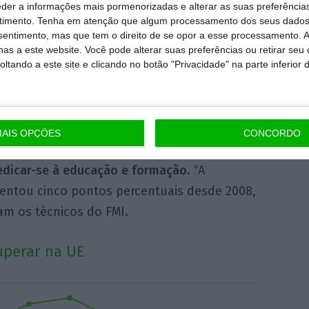
 onde foram os três milhões
eder a informações mais pormenorizadas e alterar as suas preferência
parecidos?
timento.
Tenha em atenção que algum processamento dos seus dados
nsentimento, mas que tem o direito de se opor a esse processamento. A
as a este website. Você pode alterar suas preferências ou retirar seu
tando a este site e clicando no botão "Privacidade" na parte inferior 
as razões para a diminuição do número de
o mercado de trabalho, que se reflete, por
, na redução do desemprego jovem. Por um
úmero de jovens diminuiu
devido a uma
AIS OPÇÕES
CONCORDO
eus na consequência da crise económica
. Por
edicar-se à educação e formação
. “A
entou cinco pontos percentuais desde 2008,
am os técnicos do FMI.
uperar na UE