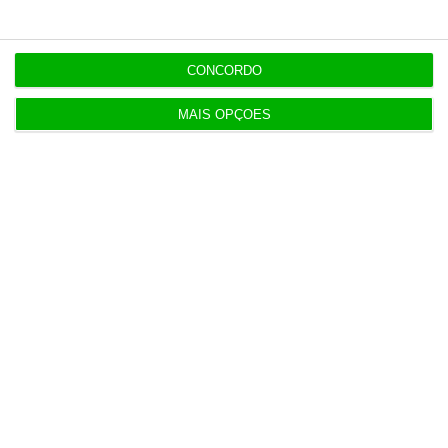
Carneiro concorda com PR sobre envio de diploma
para TC
CONCORDO
ENTREVISTA
8 Agosto 2026
MAIS OPÇÕES
“Já todos interagimos com bots maus e bons. Mais
maus do que bons”
8 Agosto 2026
Polícia espanhola já pede passaporte a viajantes
de Itália
8 Agosto 2026
Honda HR-V: a razão vence a moda no trânsito e
nas férias
8 Agosto 2026