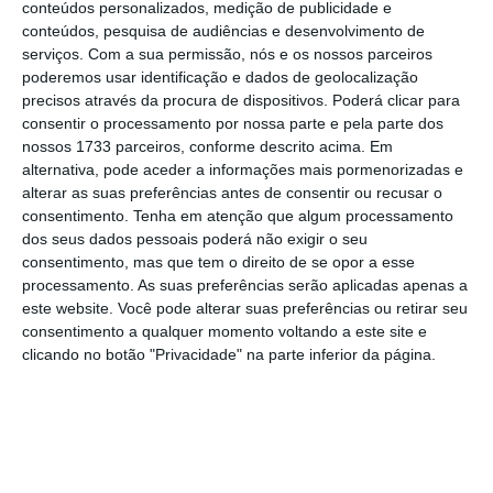
conteúdos personalizados, medição de publicidade e
conteúdos, pesquisa de audiências e desenvolvimento de
serviços.
Com a sua permissão, nós e os nossos parceiros
As “receitas de exploração apresentaram um
poderemos usar identificação e dados de geolocalização
crescimento de 0,5% para 389,3 milhões de
precisos através da procura de dispositivos. Poderá clicar para
consentir o processamento por nossa parte e pela parte dos
euros, com as receitas de telecomunicações a
nossos 1733 parceiros, conforme descrito acima. Em
crescerem 1,8%, motivadas pelo crescimento
alternativa, pode aceder a informações mais pormenorizadas e
de 2,6% do número de serviços”. Isto só no
alterar as suas preferências antes de consentir ou recusar o
consentimento.
Tenha em atenção que algum processamento
segundo trimestre, sendo que
no acumulado
dos seus dados pessoais poderá não exigir o seu
da primeira metade do ano as receitas
consentimento, mas que tem o direito de se opor a esse
aumentaram em 0,6% para 772 milhões de
processamento. As suas preferências serão aplicadas apenas a
este website. Você pode alterar suas preferências ou retirar seu
euros. O EBITDA cifrou-se em 305 milhões
, um
consentimento a qualquer momento voltando a este site e
aumento de 2,6%.
clicando no botão "Privacidade" na parte inferior da página.
"Na rede móvel o esforço de
investimento foi canalizado
sobretudo para o reforço da sua