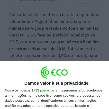
Com a base de clientes a crescer, a operadora
liderada por Miguel Almeida revela que
o
número serviços prestados voltou a aumentar.
Cresceu “2,6% face ao período homólogo de
2017, contando com
9,499 milhões no final dos
primeiros seis meses de 2018.
Este aumento
reflete o crescimento de 3,9% no móvel, para
4.728 milhões, 3,8% na banda larga fixa, 0,8%
na voz fixa e 1,5% nos serviços fixos de
televisão”.
Damos valor à sua privacidade
Nós e os nossos 1733
parceiros
armazenamos e/ou acedemos
a informações num dispositivo, como cookies, e processamos
O 5G vem aí. Mas o que é que vai mudar?
dados pessoais, como identificadores únicos e informações
Ler Mais
padrão enviadas por um dispositivo para publicidade e