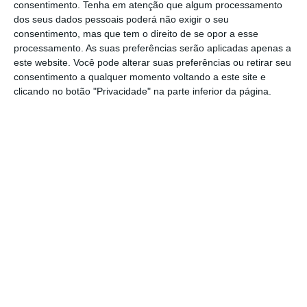
consentimento.
Tenha em atenção que algum processamento
dia
. Agora o caminho estará aberto para o
dos seus dados pessoais poderá não exigir o seu
Deutsche Börse, casa alemã também
consentimento, mas que tem o direito de se opor a esse
processamento. As suas preferências serão aplicadas apenas a
responsável por estas atividades. A sua
este website. Você pode alterar suas preferências ou retirar seu
subsidiária, Eurex, lançou um esquema de
consentimento a qualquer momento voltando a este site e
incentivos para
os bancos mudarem de
clicando no botão "Privacidade" na parte inferior da página.
Londres para a cidade alemã. A medida já
resultou na mudança de 29 bancos, incluindo
JPMorgan, Commerzbank e BNP Paribas
.
O grupo London Stock Exchange diz que
a
mudança pode custar cem mil empregos,
se a
cidade perder o estatuto de hub de
clearing
.
No entanto, o banco diz que as posições não
vão ser realocadas. “É a mesma pessoa em
Londres que aprova a transação, só através
de uma
clearing house
diferente”, cita o