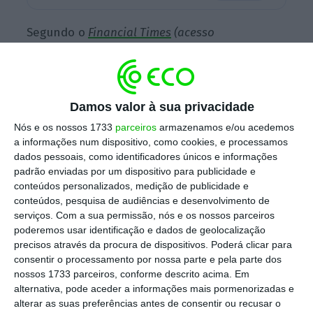
Segundo o
Financial Times
(acesso
pago/conteúdo em inglês)
, o maior credor da
Alemanha disse que a sua exposição global
ao risco de derivados em euro, liquidados em
Damos valor à sua privacidade
Frankfurt nos últimos meses,
subiu para
Nós e os nossos 1733
parceiros
armazenamos e/ou acedemos
aproximadamente o mesmo nível que os
a informações num dispositivo, como cookies, e processamos
obtidos em Londres.
dados pessoais, como identificadores únicos e informações
padrão enviadas por um dispositivo para publicidade e
conteúdos personalizados, medição de publicidade e
conteúdos, pesquisa de audiências e desenvolvimento de
Horta Osório vai dividir o Lloyds em três após o
serviços.
Com a sua permissão, nós e os nossos parceiros
Brexit
poderemos usar identificação e dados de geolocalização
Ler Mais
precisos através da procura de dispositivos. Poderá clicar para
consentir o processamento por nossa parte e pela parte dos
nossos 1733 parceiros, conforme descrito acima. Em
A
London Clearing House é líder na área, e
alternativa, pode aceder a informações mais pormenorizadas e
alterar as suas preferências antes de consentir ou recusar o
processa operações até um bilião de euros por