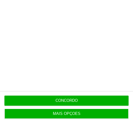
imigração
10:52
Confiança na Zona Euro regressa a positivo ao fim
de 6 meses
Populares
“Se a centralização conseguir manter o bolo atual
CONCORDO
já será uma vitória”
MAIS OPÇÕES
7 Agosto 2026