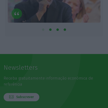
Newsletters
Receba gratuitamente informação económica de
referência
Subscrever