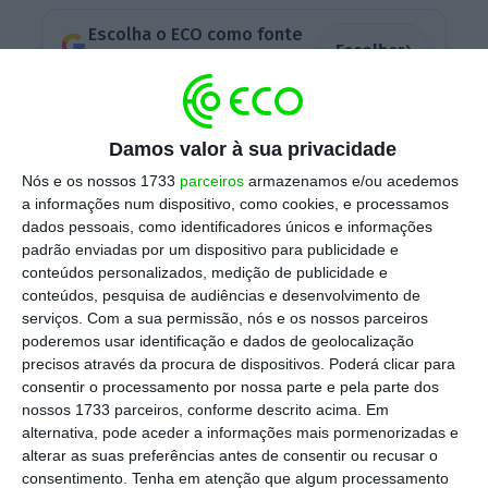
Escolha o ECO como fonte
›
Escolher
preferida no Google
Em causa está uma
burla de 47 milhões de
Damos valor à sua privacidade
euros
, cometida com
dinheiro do antigo Banco
Nós e os nossos 1733
parceiros
armazenamos e/ou acedemos
Português de Negócios (BPN).
O advogado
a informações num dispositivo, como cookies, e processamos
enfrenta diversos processos judiciais que,
dados pessoais, como identificadores únicos e informações
caso venha a ser condenado, poderão
padrão enviadas por um dispositivo para publicidade e
conteúdos personalizados, medição de publicidade e
agravar ainda mais a pena final. Neste
conteúdos, pesquisa de audiências e desenvolvimento de
momento, Duarte Lima aguarda pela leitura
serviços.
Com a sua permissão, nós e os nossos parceiros
da sentença no julgamento de abuso de
poderemos usar identificação e dados de geolocalização
precisos através da procura de dispositivos. Poderá clicar para
confiança, onde é acusado de se ter
consentir o processamento por nossa parte e pela parte dos
apropriado de mais de cinco milhões de euros
nossos 1733 parceiros, conforme descrito acima. Em
de Rosalina Ribeiro
.
alternativa, pode aceder a informações mais pormenorizadas e
alterar as suas preferências antes de consentir ou recusar o
consentimento.
Tenha em atenção que algum processamento