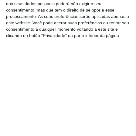
dos seus dados pessoais poderá não exigir o seu
consentimento, mas que tem o direito de se opor a esse
Duarte Lima: Credores decidem liquidar património
processamento. As suas preferências serão aplicadas apenas a
Ler Mais
este website. Você pode alterar suas preferências ou retirar seu
consentimento a qualquer momento voltando a este site e
clicando no botão "Privacidade" na parte inferior da página.
Para além disso, está ainda envolvido no caso
do
homicídio da antiga companheira de Lúcio
Tomé Feteira
, processo que deverá ser
transferido para Lisboa brevemente. Foi
ainda apanhado no caso Monte Branco e
está também envolvido numa investigação
por insolvência dolosa.
https://eco.sapo.pt/2018/08/16/ministerio-publico-pede-detencao-imediata-de-duarte-lima/
Copiar