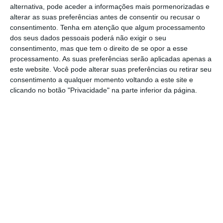
ao domingo na Vanpro, o sindicalista disse
alternativa, pode aceder a informações mais pormenorizadas e
que é “ao preço normal, não há nada de
alterar as suas preferências antes de consentir ou recusar o
diferente”.
consentimento.
Tenha em atenção que algum processamento
dos seus dados pessoais poderá não exigir o seu
consentimento, mas que tem o direito de se opor a esse
Em comunicado, o sindicato explica que o
processamento. As suas preferências serão aplicadas apenas a
protesto se deve à “alteração e agravamento
este website. Você pode alterar suas preferências ou retirar seu
consentimento a qualquer momento voltando a este site e
dos horários de trabalho”, à “obrigatoriedade
clicando no botão "Privacidade" na parte inferior da página.
de trabalhar ao domingo” e ao “direito à
conciliação da vida familiar com a vida
profissional”.
Desde
esta quinta-feira que os trabalhadores
da Autoeuropa estão a fazer o novo horário de
laboração contínua para aumentar a produção
do novo modelo da Volkswagen, o T-Roc, o que
inclui trabalhar ao domingo.