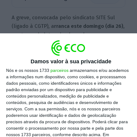
A greve, convocada pelo sindicato SITE Sul
(ligado à CGTP), a
rranca este domingo (dia 26),
por tempo indeterminado, e abrange os cerca
de 400 funcionários da empresa
que fabrica
bancos para os carros produzidos na fábrica
de Palmela, disse à Lusa Eduardo Florindo,
Damos valor à sua privacidade
coordenador do sindicato.
Nós e os nossos 1733
parceiros
armazenamos e/ou acedemos
a informações num dispositivo, como cookies, e processamos
dados pessoais, como identificadores únicos e informações
padrão enviadas por um dispositivo para publicidade e
Arranca a laboração contínua na Autoeuropa. O que
conteúdos personalizados, medição de publicidade e
muda?
conteúdos, pesquisa de audiências e desenvolvimento de
Ler Mais
serviços.
Com a sua permissão, nós e os nossos parceiros
poderemos usar identificação e dados de geolocalização
precisos através da procura de dispositivos. Poderá clicar para
Questionado sobre como é pago o trabalho
consentir o processamento por nossa parte e pela parte dos
nossos 1733 parceiros, conforme descrito acima. Em