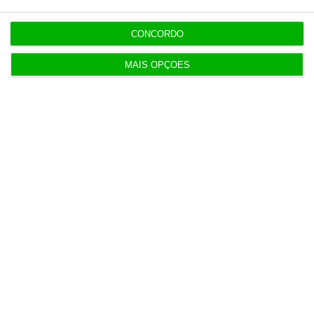
CONCORDO
MAIS OPÇÕES
Populares
AstraZeneca negoceia megafusão com BMS
3 Agosto 2026
Rock ‘n’ Law volta a 1 de outubro
3 Agosto 2026
Projeto estuda diagnóstico precoce da doença
renal crónica
4 Agosto 2026