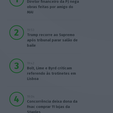
Diretor financeiro da PJ nega
obras feitas por amigo do
MAI
19:53
Trump recorre ao Supremo
após tribunal parar salão de
baile
19:42
Bolt, Lime e Byrd criticam
referendo às trotinetes em
Lisboa
19:04
Concorrência deixa dona da
Fnac comprar 11 lojas da
Staples