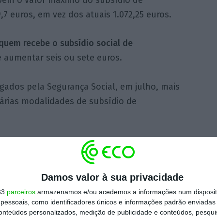
7 euros, em vez dos atuais 1.072,25 euros.
quem recebe o subsídio social de
 aumentar seis ou sete euros.
gados pela Segurança Social, em julho, mais
várias modalidades de subsídio de
Damos valor à sua privacidade
33
parceiros
armazenamos e/ou acedemos a informações num dispositi
essoais, como identificadores únicos e informações padrão enviadas 
conteúdos personalizados, medição de publicidade e conteúdos, pesqui