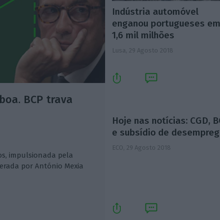
Indústria automóvel
enganou portugueses e
1,6 mil milhões
Lusa,
29 Agosto 2018
boa. BCP trava
Hoje nas notícias: CGD, 
e subsídio de desempre
ECO,
29 Agosto 2018
os, impulsionada pela
derada por António Mexia