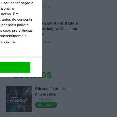
usar identificação e
5 Agosto 2026
nsentir o
o acima. Em
s antes de consentir
Ministro garante entrada a
 pessoais poderá
“todos os imigrantes” com
s suas preferências
emprego
 consentimento a
da página.
5 Agosto 2026
Eventos
Fábrica 2030 – 10.º
Aniversário
14/10/2026
SAIBA MAIS