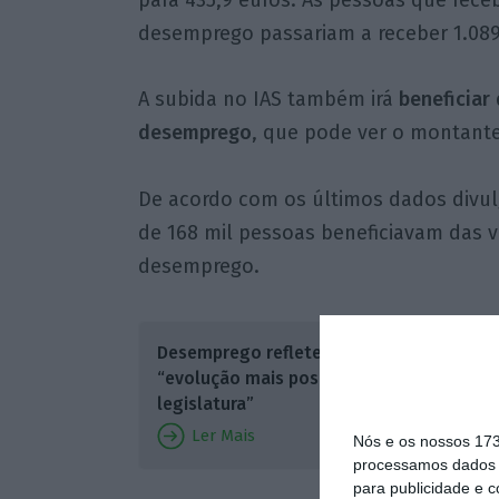
desemprego passariam a receber 1.089,
A subida no IAS também irá
beneficiar 
desemprego
, que pode ver o montante
De acordo com os últimos dados divul
de 168 mil pessoas beneficiavam das 
desemprego.
Desemprego reflete
“evolução mais positiva da
legislatura”
Ler Mais
Nós e os nossos 17
processamos dados p
para publicidade e 