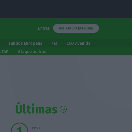
Entrar
Assinatura premium
Fundos Europeus
+M
ECO Avenida
a TAP
Ataque ao Irão
Últimas
19:53