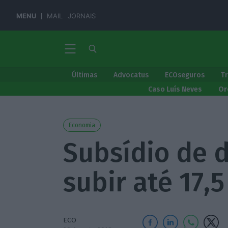
MENU
MAIL
JORNAIS
Últimas
Advocatus
ECOseguros
T
Caso Luís Neves
Or
Economia
Subsídio de 
subir até 17,
ECO