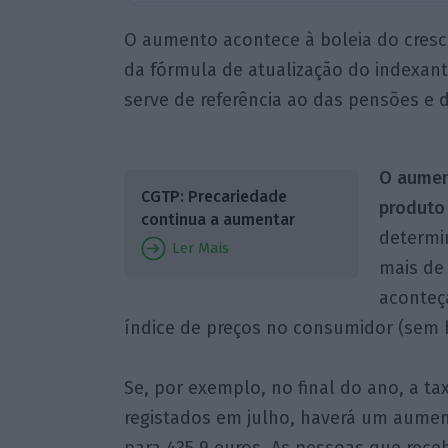
O aumento acontece à boleia do cresc
da fórmula de atualização do indexante
serve de referência ao das pensões e d
O aumen
CGTP: Precariedade
produto 
continua a aumentar
determi
Ler Mais
mais de
aconteç
índice de preços no consumidor (sem h
Se, por exemplo, no final do ano, a ta
registados em julho, haverá um aumen
para 435,9 euros. As pessoas que rec