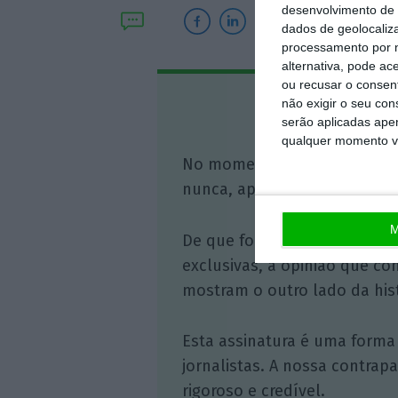
desenvolvimento de 
dados de geolocaliza
processamento por n
alternativa, pode ac
ou recusar o consen
não exigir o seu co
Assine o
serão aplicadas apen
qualquer momento vol
No momento em que a infor
nunca, apoie o jornalismo in
M
De que forma? Assine o ECO 
exclusivas, à opinião que co
mostram o outro lado da hist
Esta assinatura é uma forma
jornalistas. A nossa contrap
rigoroso e credível.