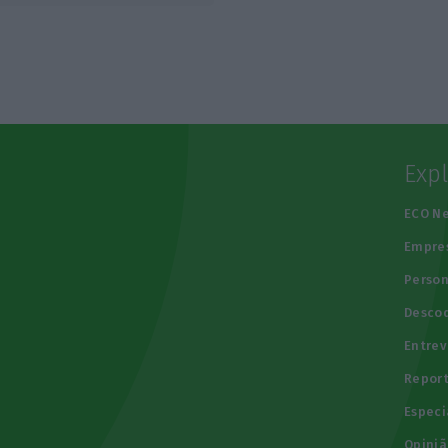
Exp
e
ECO N
Empre
Person
Descod
Entrev
Repor
Especi
Opiniã