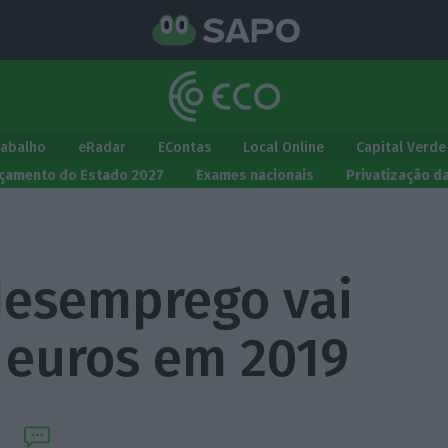
rabalho
eRadar
EContas
Local Online
Capital Verde
çamento do Estado 2027
Exames nacionais
Privatização d
desemprego vai
5 euros em 2019