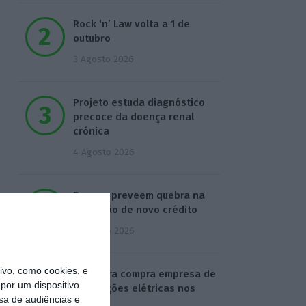
Rock ‘n’ Law volta a 1 de
outubro
3 Agosto 2026
Projeto estuda diagnóstico
precoce da doença renal
crónica
4 Agosto 2026
Bancos preveem quebra na
produção de novo crédito
4 Agosto 2026
vo, como cookies, e
Visabeira compra empresa de
por um dispositivo
instalações elétricas nos
sa de audiências e
EUA