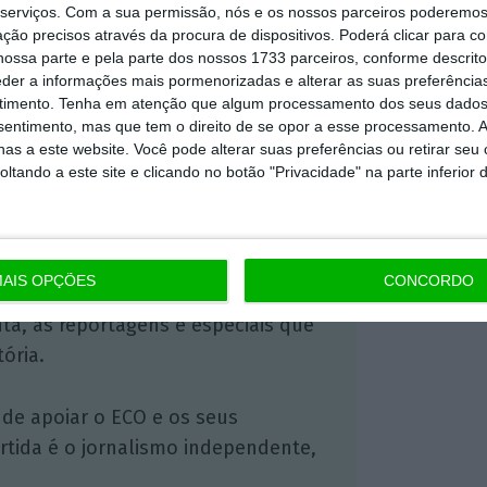
serviços.
Com a sua permissão, nós e os nossos parceiros poderemos 
https://eco.sapo.pt/2018/08/29/subsidio-de-desemprego-vai-subir-175-euros-em-2019/
Copiar
ção precisos através da procura de dispositivos. Poderá clicar para co
ossa parte e pela parte dos nossos 1733 parceiros, conforme descrit
eder a informações mais pormenorizadas e alterar as suas preferência
timento.
Tenha em atenção que algum processamento dos seus dados
nsentimento, mas que tem o direito de se opor a esse processamento. A
 ECO Premium
as a este website. Você pode alterar suas preferências ou retirar seu
tando a este site e clicando no botão "Privacidade" na parte inferior 
mação é mais importante do que
dependente e rigoroso.
AIS OPÇÕES
CONCORDO
Premium e tenha acesso a notícias
nta, às reportagens e especiais que
ória.
 de apoiar o ECO e os seus
artida é o jornalismo independente,