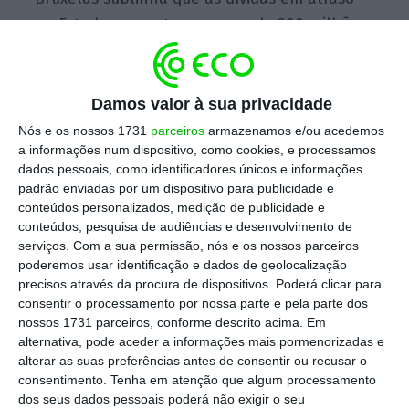
no Estado aumentaram cerca de 200 milhões
de euros em 2017, sobretudo devido aos
hospitais públicos, atingindo um valor global
de 1,1 mil milhões de euros, apesar de uma
Damos valor à sua privacidade
injeção de fundos
ad hoc
de 400 milhões, em
Nós e os nossos 1731
parceiros
armazenamos e/ou acedemos
dezembro, nos hospitais do Estado. O
a informações num dispositivo, como cookies, e processamos
dados pessoais, como identificadores únicos e informações
relatório admite que “apesar da tendência de
padrão enviadas por um dispositivo para publicidade e
haver mais aumentos (200 milhões em
conteúdos personalizados, medição de publicidade e
fevereiro) poder ser temporariamente
conteúdos, pesquisa de audiências e desenvolvimento de
serviços.
Com a sua permissão, nós e os nossos parceiros
interrompida através da injeção de capital
poderemos usar identificação e dados de geolocalização
nos hospitais, que levou a uma descida das
precisos através da procura de dispositivos. Poderá clicar para
dívidas em atraso para 900 milhões em abril,
consentir o processamento por nossa parte e pela parte dos
nossos 1731 parceiros, conforme descrito acima. Em
foram registados aumentos adicionais de 50
alternativa, pode aceder a informações mais pormenorizadas e
milhões de euros por mês, tanto em maio
alterar as suas preferências antes de consentir ou recusar o
como em junho. Assim,
em junho de 2018, o
consentimento.
Tenha em atenção que algum processamento
dos seus dados pessoais poderá não exigir o seu
nível de dívidas em atraso quase regressou ao