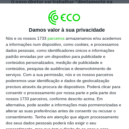
O novo diretor vai trabalhar “diretamente na
dependência do CEO”, António Ramalho, para
“liderar a transformação digital do banco”
,
explica a instituição em comunicado. Já tem
Damos valor à sua privacidade
os objetivos definidos, para “
acelerar o
Nós e os nossos 1733
parceiros
armazenamos e/ou acedemos
crescimento através da diferenciação da
a informações num dispositivo, como cookies, e processamos
experiência dos clientes” e adaptar a
dados pessoais, como identificadores únicos e informações
padrão enviadas por um dispositivo para publicidade e
organização aos desafios do mundo digital.
conteúdos personalizados, medição de publicidade e
conteúdos, pesquisa de audiências e desenvolvimento de
serviços.
Com a sua permissão, nós e os nossos parceiros
poderemos usar identificação e dados de geolocalização
Novo Banco põe à venda 1,75 mil milhões em
precisos através da procura de dispositivos. Poderá clicar para
malparado
consentir o processamento por nossa parte e pela parte dos
Ler Mais
nossos 1733 parceiros, conforme descrito acima. Em
alternativa, pode aceder a informações mais pormenorizadas e
alterar as suas preferências antes de consentir ou recusar o
Todas as áreas de negócio do banco estão
consentimento.
Tenha em atenção que algum processamento
incluídas nesta mudança.
A aposta foca-se
dos seus dados pessoais poderá não exigir o seu