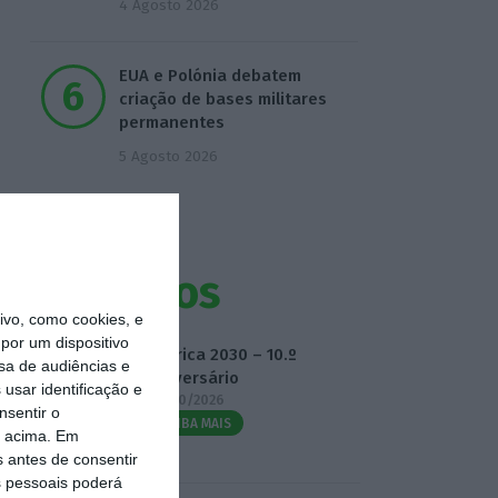
4 Agosto 2026
EUA e Polónia debatem
criação de bases militares
permanentes
5 Agosto 2026
Eventos
vo, como cookies, e
por um dispositivo
Fábrica 2030 – 10.º
sa de audiências e
Aniversário
usar identificação e
14/10/2026
nsentir o
SAIBA MAIS
o acima. Em
s antes de consentir
 pessoais poderá