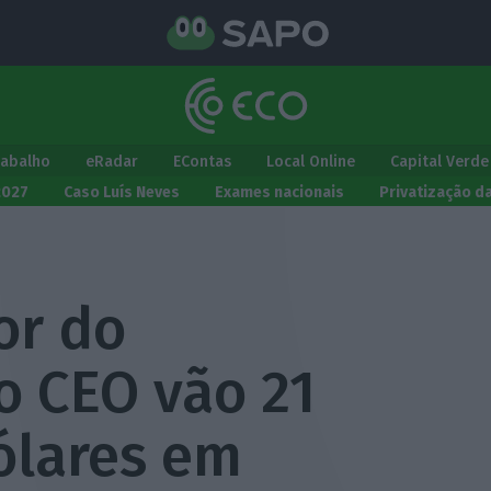
rabalho
eRadar
EContas
Local Online
Capital Verde
2027
Caso Luís Neves
Exames nacionais
Privatização d
or do
o CEO vão 21
ólares em