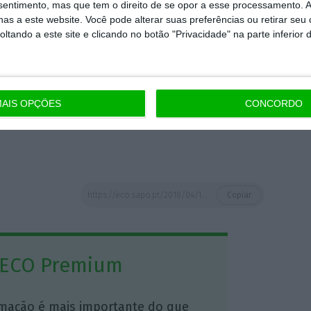
nsentimento, mas que tem o direito de se opor a esse processamento. A
ands
(focada no fabrico de vestuário),
a Six
as a este website. Você pode alterar suas preferências ou retirar seu
tando a este site e clicando no botão "Privacidade" na parte inferior 
 maior
franchise
de parques de diversão do
,
e a Sketchers
(fabricante de calçado). Na
, o seu CEO ganha 1.830 vezes mais do que o
r aufere 1.804 mais do que o colaborador
AIS OPÇÕES
CONCORDO
presidente executivo recebe 1.512 mais do
https://eco.sapo.pt/2018/04/17/do-trabalhador-do-mcdonalds-ao-ceo-vao-21-milhoes-de-dolares-em-salario/
Copiar
 ECO Premium
mação é mais importante do que