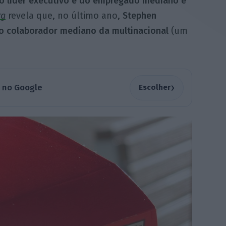
o líder executivo e do empregado mediano é
rg
revela que, no último ano,
Stephen
 o colaborador mediano da multinacional
(um
›
a no Google
Escolher