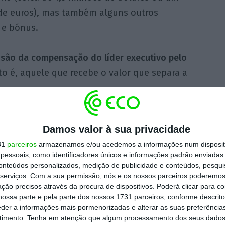
de euros), mas também alguns outros
 e bónus.
isão da compensação do líder executivo pelo
to é, aquele que recebe o valor que separa a
nificativamente mais grave do que aquele
Damos valor à sua privacidade
nos Estados Unidos. Segundo um estudo da
31
parceiros
armazenamos e/ou acedemos a informações num dispositi
companhias agregadas pelo índice S&P 500
essoais, como identificadores únicos e informações padrão enviadas 
regado médio das empresas das quais fazem
conteúdos personalizados, medição de publicidade e conteúdos, pesqui
serviços.
Com a sua permissão, nós e os nossos parceiros poderemos 
ção precisos através da procura de dispositivos. Poderá clicar para co
ossa parte e pela parte dos nossos 1731 parceiros, conforme descrit
 McDonalds,
entre as empresas nas quais a
eder a informações mais pormenorizadas e alterar as suas preferência
timento.
Tenha em atenção que algum processamento dos seus dados
ça em causa de destaca figuram a