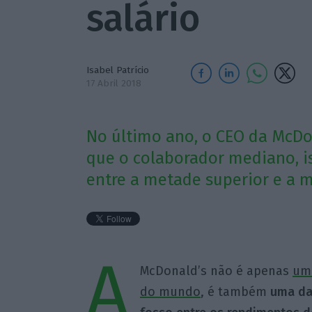
salário
Isabel Patrício
17 Abril 2018
No último ano, o CEO da McDo
que o colaborador mediano, is
entre a metade superior e a m
A
McDonald’s não é apenas
uma
do mundo
, é também
uma da