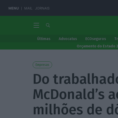
MENU
MAIL
JORNAIS
Últimas
Advocatus
ECOseguros
T
Orçamento do Estado 
Empresas
Do trabalhad
McDonald’s a
milhões de d