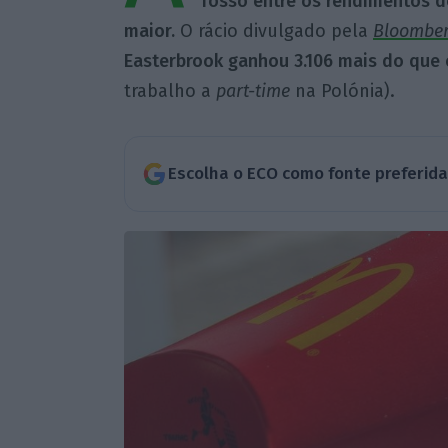
fosso entre os rendimentos d
maior.
O rácio divulgado pela
Bloombe
Easterbrook ganhou 3.106 mais do que
trabalho a
part-time
na Polónia).
Escolha o ECO como fonte preferid