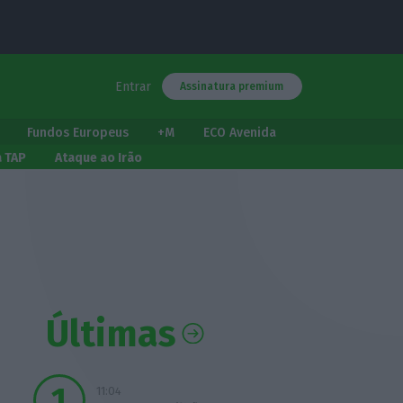
Entrar
Assinatura premium
Fundos Europeus
+M
ECO Avenida
a TAP
Ataque ao Irão
Últimas
11:04