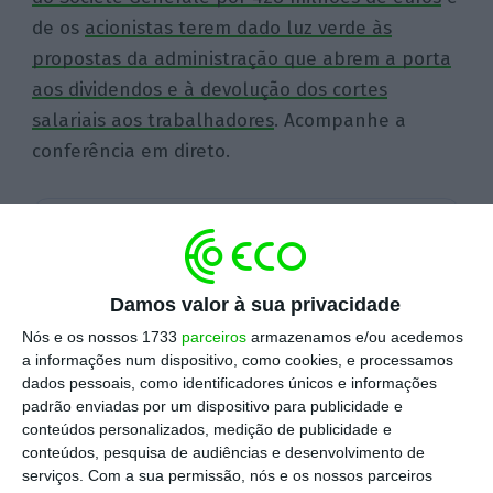
de os
acionistas terem dado luz verde às
propostas da administração que abrem a porta
aos dividendos e à devolução dos cortes
salariais aos trabalhadores
. Acompanhe a
conferência em direto.
Escolha o ECO como fonte
›
Escolher
preferida no Google
Damos valor à sua privacidade
Momentos-chave
Nós e os nossos 1733
parceiros
armazenamos e/ou acedemos
a informações num dispositivo, como cookies, e processamos
dados pessoais, como identificadores únicos e informações
08/11/18 - 19:20
08/11/18 - 19:11
padrão enviadas por um dispositivo para publicidade e
Termina assim o liveblog que
Maya foi instado
conteúdos personalizados, medição de publicidade e
acompanhou os resultados do BCP
quis dizer com o
conteúdos, pesquisa de audiências e desenvolvimento de
nos primeiros nove...
continuar...
serviços.
Com a sua permissão, nós e os nossos parceiros