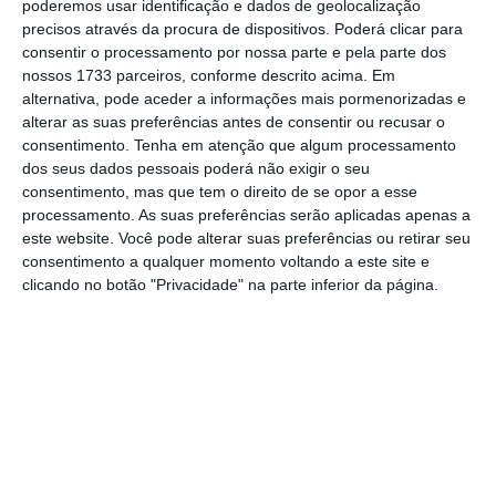
poderemos usar identificação e dados de geolocalização
precisos através da procura de dispositivos. Poderá clicar para
8 de Novembro de 2018, às 19:20
⋮
consentir o processamento por nossa parte e pela parte dos
nossos 1733 parceiros, conforme descrito acima. Em
Termina assim o liveblog que
alternativa, pode aceder a informações mais pormenorizadas e
alterar as suas preferências antes de consentir ou recusar o
acompanhou os resultados do BCP nos
consentimento.
Tenha em atenção que algum processamento
primeiros nove meses do ano.
dos seus dados pessoais poderá não exigir o seu
consentimento, mas que tem o direito de se opor a esse
processamento. As suas preferências serão aplicadas apenas a
O
banco quase duplicou os lucros neste
este website. Você pode alterar suas preferências ou retirar seu
período
, explicado pelo contributo da
consentimento a qualquer momento voltando a este site e
clicando no botão "Privacidade" na parte inferior da página.
atividade doméstica e também pela
redução das imparidades.
Na conferência de imprensa, Maya
reafirmou a intenção de pagar
dividendos tão cedo quanto possível,
sem colocar em causa a solidez
financeira do banco. Também reafirmou