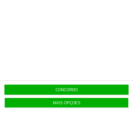
8 de Novembro de 2018, às 18:56
⋮
Sobre o
braço de ferro em Itália por
causa do orçamento
, Maya diz que o
banco está a acompanhar o tem "com
muita atenção". "É um tema relevante,
tem um impacto direto no custo da
nossa dívida e no valor da nossa ação",
sublinhou.
CONCORDO
MAIS OPÇÕES
Alberto Teixeira