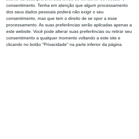
consentimento.
Tenha em atenção que algum processamento
O Fundo para a Sustentabilidade do Setor
dos seus dados pessoais poderá não exigir o seu
Energético foi criado em 2014 com a redução
consentimento, mas que tem o direito de se opor a esse
da dívida tarifária do Sistema Elétrico
processamento. As suas preferências serão aplicadas apenas a
este website. Você pode alterar suas preferências ou retirar seu
Nacional na mira.
Para fazê-lo conta com as
consentimento a qualquer momento voltando a este site e
receitas provenientes da Contribuição
clicando no botão "Privacidade" na parte inferior da página.
Extraordinária sobre o Setor Energético (CESE).
A propósito,
a par do reforço da transferência
desta contribuição para a redução do défice, o
alargamento desta taxa aos produtores de
energias renováveis é um dos vértices do
triângulo orçamental proposto pelo Executivo
de António Costa para baixar a fatura da
eletricidade no próximo
ano.
Além destas medidas, está também incluída