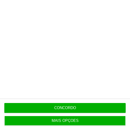
7:07
Exército com 16,5 milhões para compra de veículos
7:07
Quem é Maurício Ribeiro, o principal acionista do
Conta Lá?
Populares
CONCORDO
Na Estónia, com um olho no céu e outro na Rússia
3 Agosto 2026
MAIS OPÇÕES