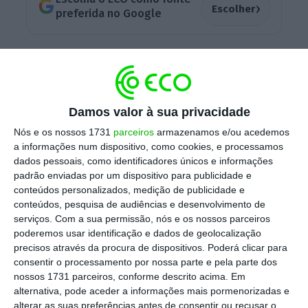
›
Escolher
preferida no Google
“Tendo presente a necessidade de acelerar a
diminuição da dívida tarifária com os
correspondentes benefícios para os
Damos valor à sua privacidade
consumidores,
foi decidido alterar a repartição
Nós e os nossos 1731
parceiros
armazenamos e/ou acedemos
das verbas anteriormente estabelecida,
a informações num dispositivo, como cookies, e processamos
passando de 1/3 para 2/3 o contributo deste
dados pessoais, como identificadores únicos e informações
fundo para a redução do défice tarifário
“, lê-se
padrão enviadas por um dispositivo para publicidade e
conteúdos personalizados, medição de publicidade e
no comunicado do Conselho de Ministros.
conteúdos, pesquisa de audiências e desenvolvimento de
serviços.
Com a sua permissão, nós e os nossos parceiros
poderemos usar identificação e dados de geolocalização
precisos através da procura de dispositivos. Poderá clicar para
Governo diz que fatura da energia pode cair “mais
consentir o processamento por nossa parte e pela parte dos
de 10%”
nossos 1731 parceiros, conforme descrito acima. Em
Ler Mais
alternativa, pode aceder a informações mais pormenorizadas e
alterar as suas preferências antes de consentir ou recusar o