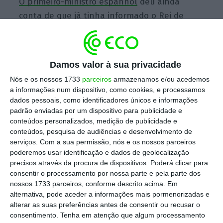
O primeiro-ministro espanhol
deu ainda
conta de que já tinha informado o Rei de
Espanha sobre o acordo.
“Acabo de anunciar ao rei de Espanha que a
Damos valor à sua privacidade
Espanha chegou a um acordo sobre
Nós e os nossos 1733
parceiros
armazenamos e/ou acedemos
Gibraltar”, disse Sánchez, numa declaração
a informações num dispositivo, como cookies, e processamos
em direto na televisão.
dados pessoais, como identificadores únicos e informações
padrão enviadas por um dispositivo para publicidade e
conteúdos personalizados, medição de publicidade e
“A Espanha retirou o veto e votará a favor do
conteúdos, pesquisa de audiências e desenvolvimento de
‘Brexit'”, acrescentou.
serviços.
Com a sua permissão, nós e os nossos parceiros
poderemos usar identificação e dados de geolocalização
precisos através da procura de dispositivos. Poderá clicar para
Recorde-se que o Governo espanhol
pediu, na
consentir o processamento por nossa parte e pela parte dos
segunda-feira, uma clarificação sobre
nossos 1733 parceiros, conforme descrito acima. Em
alternativa, pode aceder a informações mais pormenorizadas e
Gibraltar pedindo uma garantia explícita de
alterar as suas preferências antes de consentir ou recusar o
que futuras negociações sobre o estatuto do
consentimento.
Tenha em atenção que algum processamento