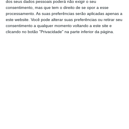
enclave britânico – reivindicado por Espanha –
dos seus dados pessoais poderá não exigir o seu
consentimento, mas que tem o direito de se opor a esse
seriam realizadas entre os dois países e não
processamento. As suas preferências serão aplicadas apenas a
no âmbito da União Europeia
este website. Você pode alterar suas preferências ou retirar seu
consentimento a qualquer momento voltando a este site e
Tusk recomenda endosso do acordo
clicando no botão "Privacidade" na parte inferior da página.
do Brexit
O presidente do Conselho Europeu, Donald
Tusk,
recomendou aos líderes europeus que
no domingo endossem o acordo de saída do
Reino Unido da União Europeia (UE), apesar
de reconhecer que “ninguém tem motivos
para estar contente”.
Na carta-convite dirigida aos chefes de
Estado e de Governo da UE para o Conselho
Europeu extraordinário de domingo em