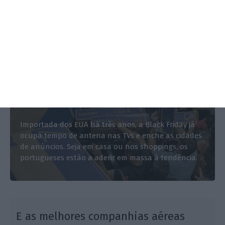
ESPECIAL
Black Friday conquista portugueses.
Quanto vale o fenómeno?
Flávio Nunes,
24 Novembro 2018
Importada dos EUA há três anos, a Black Friday já
ocupa tempo de antena nas TVs e enche as cidades
de anúncios. Seja em casa ou nos shoppings, os
portugueses estão a aderir em massa à tendência.
E as melhores companhias aéreas