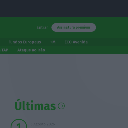
Entrar
Assinatura premium
Fundos Europeus
+M
ECO Avenida
a TAP
Ataque ao Irão
Últimas
6 Agosto 2026