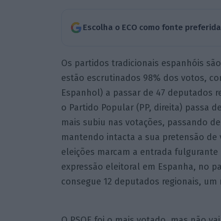
Escolha o ECO como fonte preferid
Os partidos tradicionais espanhóis sã
estão escrutinados 98% dos votos, com
Espanhol) a passar de 47 deputados re
o Partido Popular (PP, direita) passa d
mais subiu nas votações, passando de
mantendo intacta a sua pretensão de vi
eleições marcam a entrada fulgurante 
expressão eleitoral em Espanha, no pa
consegue 12 deputados regionais, um 
O PSOE foi o mais votado, mas não vai 