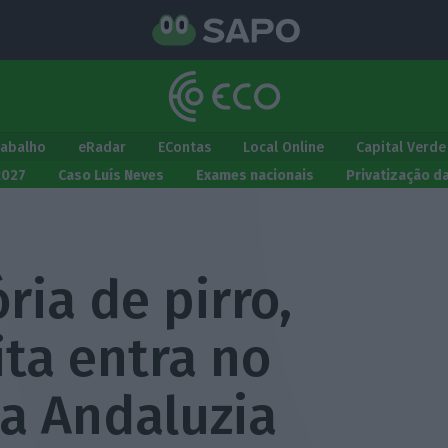
rabalho
eRadar
EContas
Local Online
Capital Verde
2027
Caso Luís Neves
Exames nacionais
Privatização d
ria de pirro,
ta entra no
a Andaluzia