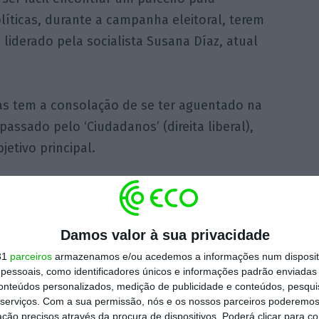
líticas, durante a campanha eleitoral, terem
liderado pela socialista Susana Díaz, atual
s tem a consolação de se ter aguentado na
assado pelo ‘Ciudadanos’ (direita liberal),
etivo principal.
, com o título “Andaluzia pela Espanha”, que
íder do Vox, Santiago de Abascal, a cavalgar
artido, numa referência à “Reconquista”
Damos valor à sua privacidade
itórios muçulmanos, que agora seria feita a
31
parceiros
armazenamos e/ou acedemos a informações num dispositi
essoais, como identificadores únicos e informações padrão enviadas 
conteúdos personalizados, medição de publicidade e conteúdos, pesqui
serviços.
Com a sua permissão, nós e os nossos parceiros poderemos 
Susana Díaz, justificou, em setembro
ção precisos através da procura de dispositivos. Poderá clicar para co