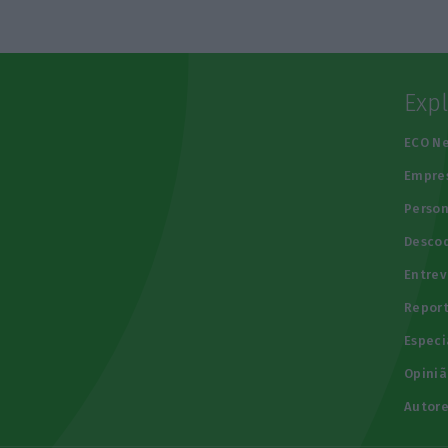
Exp
e
ECO N
Empre
Person
Descod
Entrev
Repor
Especi
Opiniã
Autore