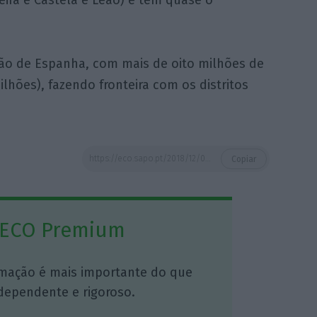
ira é Castela e Leão) e tem quase o
ião de Espanha, com mais de oito milhões de
lhões), fazendo fronteira com os distritos
https://eco.sapo.pt/2018/12/03/psoe-tem-vitoria-de-pirro-extrema-direita-entra-no-parlamento-da-andaluzia/
Copiar
 ECO Premium
mação é mais importante do que
dependente e rigoroso.