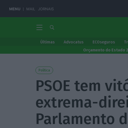
MENU
MAIL
JORNAIS
Últimas
Advocatus
ECOseguros
T
Orçamento do Estado 
Política
PSOE tem vitó
extrema-direi
Parlamento d