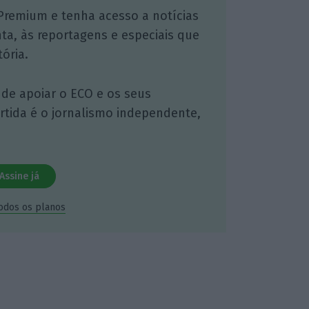
Premium e tenha acesso a notícias
nta, às reportagens e especiais que
ória.
 de apoiar o ECO e os seus
artida é o jornalismo independente,
Assine já
todos os planos