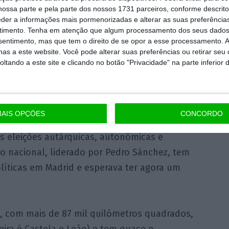
ossa parte e pela parte dos nossos 1731 parceiros, conforme descrit
às urnas com a falta de estabilidade do seu
eder a informações mais pormenorizadas e alterar as suas preferência
r retirado o apoio que há três anos dava aos
timento.
Tenha em atenção que algum processamento dos seus dados
nsentimento, mas que tem o direito de se opor a esse processamento. A
rirem as medidas negociadas de regeneração
as a este website. Você pode alterar suas preferências ou retirar seu
tando a este site e clicando no botão "Privacidade" na parte inferior 
losa das comunidades Autónomas espanholas
ndaluzas são um teste importante para o
AIS OPÇÕES
CONCORDO
hegou ao poder há seis meses, e também para
as eleições autárquicas, autonómicas e
o nacional, liderado por Pedro Sánchez, tem
olíticas em Madrid e esperava ter agora um
 com mais de 87 mil quilómetros quadrados,