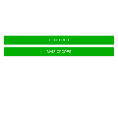
Últimas
21:14
Espanha repõe controlos fronteiriços a viajantes
CONCORDO
de Itália
MAIS OPÇÕES
21:10
Seguro promulga decreto para regime de
heranças indivisas
20:14
Bola da ‘mão de deus’ de Maradona em leilão por
dois milhões