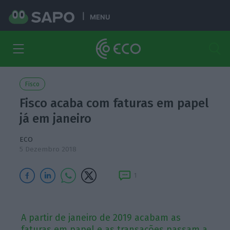
MENU
Fisco
Fisco acaba com faturas em papel
já em janeiro
ECO
5 Dezembro 2018
1
A partir de janeiro de 2019 acabam as
faturas em papel e as transações passam a