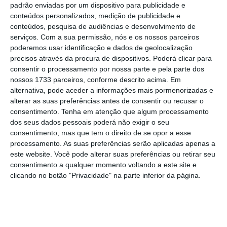
padrão enviadas por um dispositivo para publicidade e
passava por
obrigar as faturas a terem um QR
conteúdos personalizados, medição de publicidade e
Code
de modo a que os
consumidores possam
conteúdos, pesquisa de audiências e desenvolvimento de
serviços.
Com a sua permissão, nós e os nossos parceiros
transmitir diretamente as faturas ao e-fatura
.
poderemos usar identificação e dados de geolocalização
Desta forma, os consumidores deixam de ser
precisos através da procura de dispositivos. Poderá clicar para
obrigados a dar o número de contribuinte ao
consentir o processamento por nossa parte e pela parte dos
nossos 1733 parceiros, conforme descrito acima. Em
comerciante
que, por outro lado, vê
reduzida
alternativa, pode aceder a informações mais pormenorizadas e
a margem para eliminar os registos de vendas.
alterar as suas preferências antes de consentir ou recusar o
consentimento.
Tenha em atenção que algum processamento
dos seus dados pessoais poderá não exigir o seu
Fatura detalhada é “extensa e excessiva”, dizem
consentimento, mas que tem o direito de se opor a esse
gasolineiras
processamento. As suas preferências serão aplicadas apenas a
Ler Mais
este website. Você pode alterar suas preferências ou retirar seu
consentimento a qualquer momento voltando a este site e
clicando no botão "Privacidade" na parte inferior da página.
Mas há mais uma novidade para o próximo
ano em termos fiscais.
O pré-preenchimento
das declarações de IVA vai ser alargado, com o