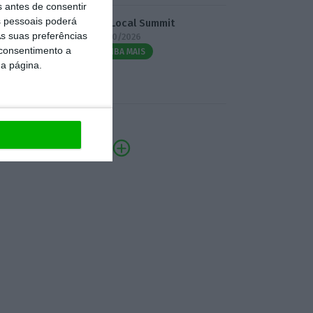
s antes de consentir
 pessoais poderá
3.º Local Summit
s suas preferências
07/10/2026
 consentimento a
SAIBA MAIS
da página.