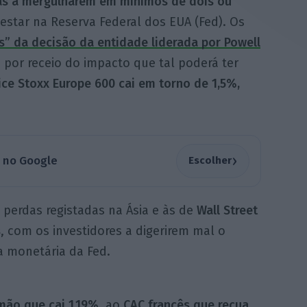
tas a mergulharem em mínimos de dois ou
 estar na Reserva Federal dos EUA (Fed). Os
” da decisão da entidade liderada por Powell
s por receio do impacto que tal poderá ter
ice Stoxx Europe 600 cai em torno de 1,5%,
›
a no Google
Escolher
perdas registadas na Ásia e às de
Wall Street
s
, com os investidores a digerirem mal o
a monetária da Fed.
mão que cai 1,19%
, ao
CAC francês que recua