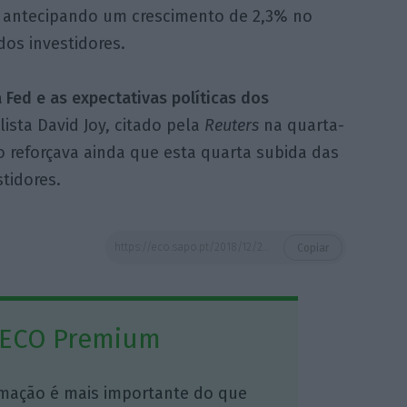
, antecipando um crescimento de 2,3% no
dos investidores.
Fed e as expectativas políticas dos
ista David Joy, citado pela
Reuters
na quarta-
no reforçava ainda que esta quarta subida das
stidores.
https://eco.sapo.pt/2018/12/20/onda-vermelha-mergulha-europa-em-minimos-de-2016-investidores-desconfiam-da-fed/
Copiar
 ECO Premium
mação é mais importante do que