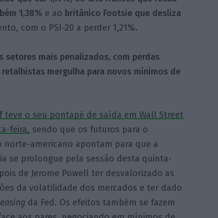
mbém 1,38%
e ao
britânico Footsie que desliza
nto, com o PSI-20 a perder 1,21%.
os setores mais penalizados, com perdas
s
retalhistas mergulha para novos mínimos de
f teve o seu pontapé de saída em Wall Street
a-feira,
sendo que os futuros para o
 norte-americano apontam para que a
ia se prolongue pela sessão desta quinta-
epois de Jerome Powell ter desvalorizado as
ções da volatilidade dos mercados e ter dado
 easing
da Fed. Os efeitos também se fazem
o face aos pares, negociando em mínimos de