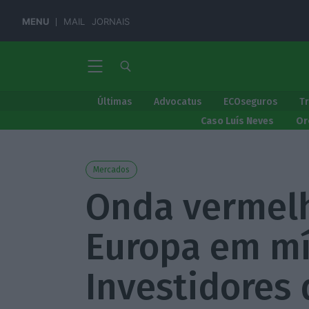
MENU
MAIL
JORNAIS
Últimas
Advocatus
ECOseguros
T
Caso Luís Neves
Or
Mercados
Onda vermel
Europa em mí
Investidores