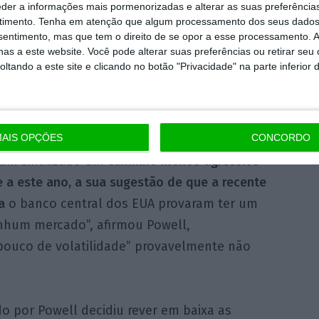
eder a informações mais pormenorizadas e alterar as suas preferência
oup, citado pela
Bloomberg
.
timento.
Tenha em atenção que algum processamento dos seus dados
nsentimento, mas que tem o direito de se opor a esse processamento. A
as a este website. Você pode alterar suas preferências ou retirar seu
tinuar a subir por muito tempo sem ter
tando a este site e clicando no botão "Privacidade" na parte inferior 
 o crescimento económico.”
AIS OPÇÕES
CONCORDO
ham sinalizado um
caminho menos agressivo
 a este ano, a sua sugestão de que a recente
a
o banco central dos EUA provaram ter um
nhum mercado”, afirmou Powell,
pouco de volatilidade” provavelmente não
do por Powell decidiu rever em baixa as