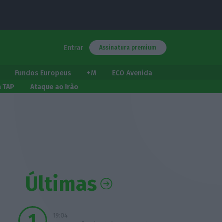
Entrar
Assinatura premium
Fundos Europeus
+M
ECO Avenida
a TAP
Ataque ao Irão
Últimas
19:04