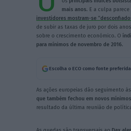
U
os
principais índices bolsis
mais anos
. E a culpa parece
investidores mostram-se “desconfiados
de subir as taxas de juro por dois ano
sobre o crescimento económico. O
índ
para mínimos de novembro de 2016
.
Escolha o ECO como fonte preferid
As ações europeias dão seguimento às 
que também fechou em novos mínimo
resultado da última reunião de polític
As quedas são transversais ao
Dax ale