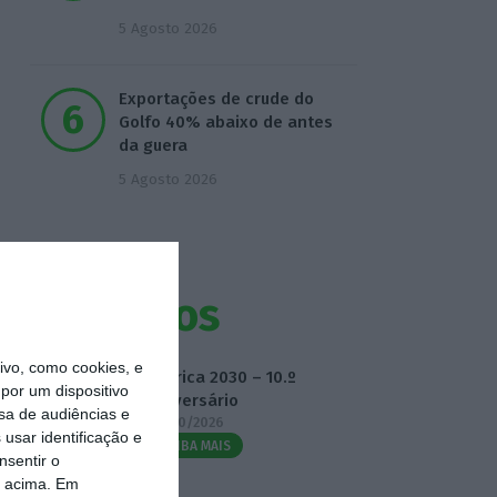
5 Agosto 2026
Exportações de crude do
Golfo 40% abaixo de antes
da guera
5 Agosto 2026
Eventos
vo, como cookies, e
Fábrica 2030 – 10.º
por um dispositivo
Aniversário
sa de audiências e
14/10/2026
usar identificação e
SAIBA MAIS
nsentir o
o acima. Em