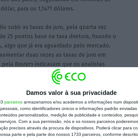
dólar, para os 1,1471 dólares.
u subir as taxas de juro, pela quarta vez
 25 pontos base na taxa diretora, fixando o
0%, algo que já era aguardado pelo mercado.
aumentar duas vezes as taxas de juro em
s pela
Reuters
indicavam que os analistas
ximo ano.
 a subir por muito tempo sem ter
Damos valor à sua privacidade
escimento económico
“, afirmou Edoardo Fusco
33
parceiros
armazenamos e/ou acedemos a informações num dispositi
essoais, como identificadores únicos e informações padrão enviadas 
tora eToro, citado pela
Reuters
.
conteúdos personalizados, medição de publicidade e conteúdos, pesqui
serviços.
Com a sua permissão, nós e os nossos parceiros poderemos 
d avaliou mal a situação e agora é apenas
ção precisos através da procura de dispositivos. Poderá clicar para co
ossa parte e pela parte dos nossos 1733 parceiros, conforme descrit
saída enquanto podem”, disse ainda Kyle