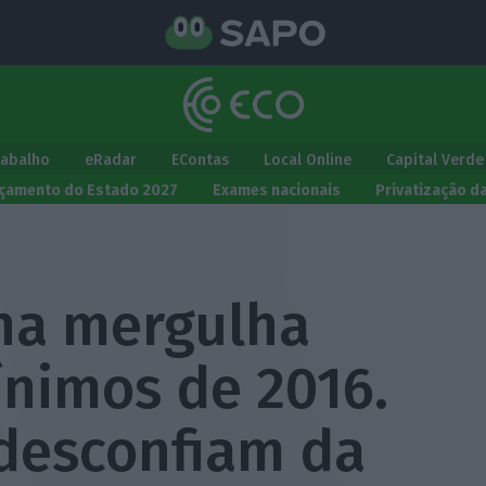
rabalho
eRadar
EContas
Local Online
Capital Verde
çamento do Estado 2027
Exames nacionais
Privatização d
ha mergulha
nimos de 2016.
 desconfiam da