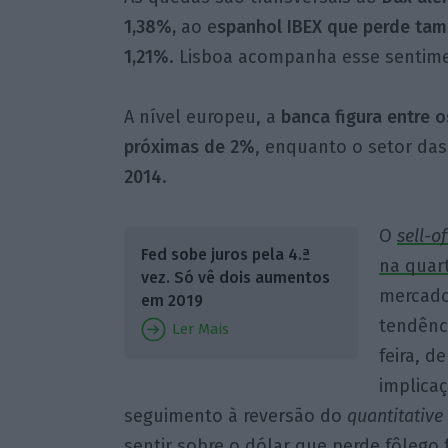
1,38%,
ao e
spanhol IBEX que perde ta
1,21%
. Lisboa acompanha esse sentime
A nível europeu, a
banca figura entre 
próximas de 2%
, enquanto o setor da
2014
.
O
sell-of
Fed sobe juros pela 4.ª
na quart
vez. Só vê dois aumentos
mercado
em 2019
tendênc
Ler Mais
feira, d
implica
seguimento à reversão do
quantitative
sentir sobre o dólar que perde fôleg