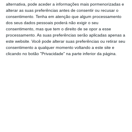
novas composições, no âmbito da expansão
alternativa, pode aceder a informações mais pormenorizadas e
da rede urbana, incluindo a construção da
alterar as suas preferências antes de consentir ou recusar o
consentimento.
Tenha em atenção que algum processamento
Linha Amarela (Santo Ovídio – Vila D’Este) e
dos seus dados pessoais poderá não exigir o seu
da Linha Rosa (Casa da Música – São Bento).
consentimento, mas que tem o direito de se opor a esse
processamento. As suas preferências serão aplicadas apenas a
este website. Você pode alterar suas preferências ou retirar seu
Nove meses depois,
a compra em causa foi
consentimento a qualquer momento voltando a este site e
aprovada em Conselho de Ministros
, tendo o
clicando no botão "Privacidade" na parte inferior da página.
Executivo aproveitado para detalhar que
o
investimento será pago por receitas anuais do
Fundo Ambiental.
Além do concurso, o Metro do Porto espera
abrir, até ao final do ano, um aviso-convite
(através do Programa Operacional
Sustentabilidade e Eficiência no Uso de
Recursos)
para “apoiar investimentos