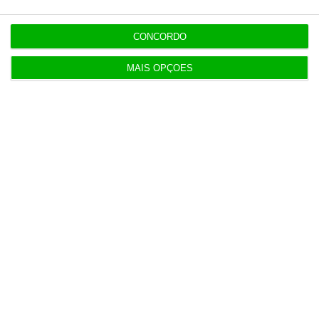
CONCORDO
MAIS OPÇÕES
Populares
“Se a centralização conseguir manter o bolo atual
já será uma vitória”
7 Agosto 2026
IL pede audição a Luís Neves e dono da
Construbarcelos
5 Agosto 2026
Governo simplifica procedimentos nos tribunais
6 Agosto 2026