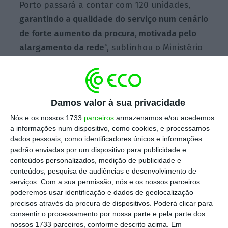
Porto passará a contar com 120 unidades,
garantindo a qualidade do serviço num cenário
de forte aumento da procura, motivada pelo
alargamento da rede
“, sublinhou o Ministério
do Ambiente e da Transição Energética, em
comunicado.
Damos valor à sua privacidade
Nós e os nossos 1733
parceiros
armazenamos e/ou acedemos
Governo dá luz verde a novas carruagens para
a informações num dispositivo, como cookies, e processamos
Metro do Porto
dados pessoais, como identificadores únicos e informações
Ler Mais
padrão enviadas por um dispositivo para publicidade e
conteúdos personalizados, medição de publicidade e
conteúdos, pesquisa de audiências e desenvolvimento de
Esta aquisição tinha sido anunciada, no final
serviços.
Com a sua permissão, nós e os nossos parceiros
de maio, pelo presidente da administração do
poderemos usar identificação e dados de geolocalização
Metro do Porto
. Nessa ocasião, Jorge Delgado
precisos através da procura de dispositivos. Poderá clicar para
consentir o processamento por nossa parte e pela parte dos
adiantou que seriam compradas 14 a 18
nossos 1733 parceiros, conforme descrito acima. Em