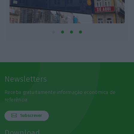
Newsletters
Receba gratuitamente informação económica de
referência
Subscrever
Download