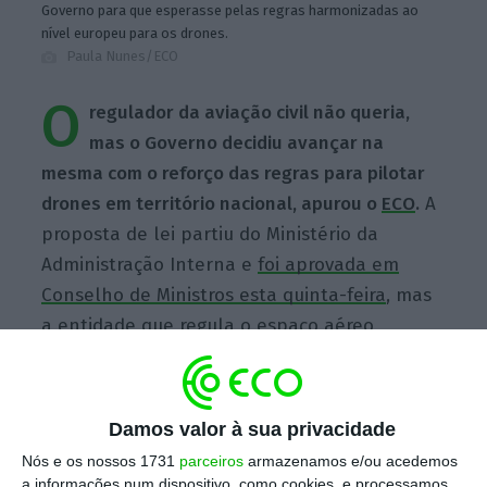
Governo para que esperasse pelas regras harmonizadas ao
nível europeu para os drones.
Paula Nunes/ECO
O
regulador da aviação civil não queria,
mas o Governo decidiu avançar na
mesma com o reforço das regras para pilotar
drones em território nacional, apurou o
ECO
.
A
proposta de lei partiu do Ministério da
Administração Interna e
foi aprovada em
Conselho de Ministros esta quinta-feira
, mas
a entidade que regula o espaço aéreo
nacional ainda não conhece a última versão.
Escolha o ECO como fonte
Damos valor à sua privacidade
›
Escolher
preferida no Google
Nós e os nossos 1731
parceiros
armazenamos e/ou acedemos
a informações num dispositivo, como cookies, e processamos