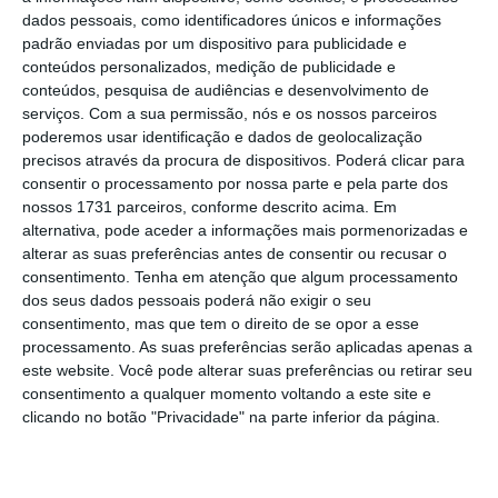
dados pessoais, como identificadores únicos e informações
Portugal foi dos primeiros países da Europa a
padrão enviadas por um dispositivo para publicidade e
criar regras para os drones, um fenómeno
conteúdos personalizados, medição de publicidade e
conteúdos, pesquisa de audiências e desenvolvimento de
tecnológico mundial que veio desbloquear
serviços.
Com a sua permissão, nós e os nossos parceiros
novas soluções comerciais para fotografia e
poderemos usar identificação e dados de geolocalização
vídeo aéreos, ou industriais para setores
precisos através da procura de dispositivos. Poderá clicar para
consentir o processamento por nossa parte e pela parte dos
como a agricultura e a defesa.
Foi no final de
nossos 1731 parceiros, conforme descrito acima. Em
2016 que a Autoridade Nacional da Aviação
alternativa, pode aceder a informações mais pormenorizadas e
Civil (ANAC) implementou
o primeiro conjunto
alterar as suas preferências antes de consentir ou recusar o
consentimento.
Tenha em atenção que algum processamento
de regras para os drones
.
Dois anos depois, o
dos seus dados pessoais poderá não exigir o seu
Governo aprovou medidas reforçadas que
consentimento, mas que tem o direito de se opor a esse
visam “minimizar os riscos e conferir mais
processamento. As suas preferências serão aplicadas apenas a
este website. Você pode alterar suas preferências ou retirar seu
segurança” na utilização destes aparelhos.
consentimento a qualquer momento voltando a este site e
clicando no botão "Privacidade" na parte inferior da página.
Governo cria “carta de condução” para drones mais
pesados