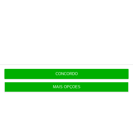
independente, rigoroso e credível.
Assine já
Veja todos os planos
CONCORDO
Últimas
MAIS OPÇÕES
22:21
Executivos da FIFA pressionados a aprovar plano
de Infantino
22:18