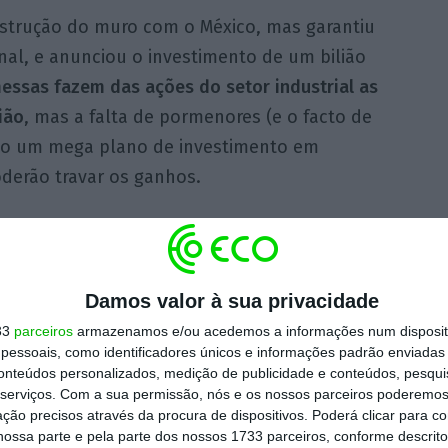
onstrução do muro com o México, mas garantiu
nal, e anunciou o investimento de um bilião
essas fazem das ações do setor industrial as
ião
, mas a falta de pormenores (e o facto de
do um mega plano de investimento em
derão travar os ganhos.
stão no setor farmacêutico
. Trump pediu ao
preços dos medicamentos no país por
o” e “injusto” que os norte-americanos
Damos valor à sua privacidade
idente quer maior transparência e obrigar
33
parceiros
armazenamos e/ou acedemos a informações num dispositi
essoais, como identificadores únicos e informações padrão enviadas 
s a divulgarem os custos com medicamentos e
conteúdos personalizados, medição de publicidade e conteúdos, pesqui
es. As maiores farmacêuticas, como a Merck
serviços.
Com a sua permissão, nós e os nossos parceiros poderemos 
e como a CVS Health ou a UnitedHealth,
ção precisos através da procura de dispositivos. Poderá clicar para co
ossa parte e pela parte dos nossos 1733 parceiros, conforme descrit