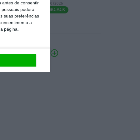
s antes de consentir
07/10/2026
 pessoais poderá
SAIBA MAIS
s suas preferências
 consentimento a
da página.