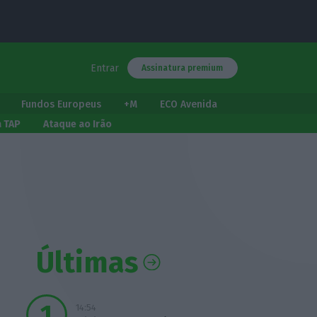
Entrar
Assinatura premium
Fundos Europeus
+M
ECO Avenida
a TAP
Ataque ao Irão
Últimas
14:54