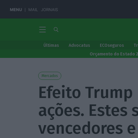
MENU
MAIL
JORNAIS
Últimas
Advocatus
ECOseguros
T
Orçamento do Estado 
Mercados
Efeito Trump 
ações. Estes 
vencedores e