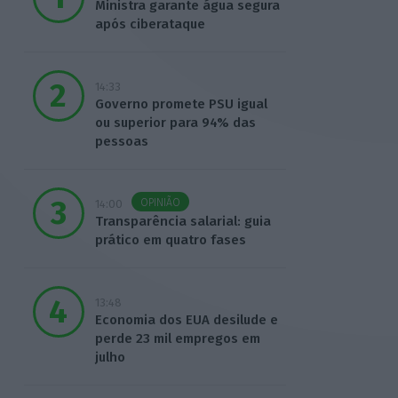
Ministra garante água segura
após ciberataque
14:33
Governo promete PSU igual
ou superior para 94% das
pessoas
OPINIÃO
14:00
Transparência salarial: guia
prático em quatro fases
13:48
Economia dos EUA desilude e
perde 23 mil empregos em
julho