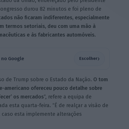
stado da União, endereçado pelo presidente
ongresso durou 82 minutos e foi pleno de
ados não ficaram indiferentes, especialmente
 Em termos setoriais, deu com uma mão à
rmacêuticas e às fabricantes automóveis
.
›
a no Google
Escolher
so de Trump sobre o Estado da Nação.
O tom
rte-americano ofereceu pouco detalhe sobre
fecer’ os mercados
“, refere a equipa de
a esta quarta-feira. “É de realçar a visão de
 caso esta implemente alterações