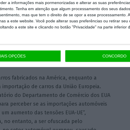
eder a informações mais pormenorizadas e alterar as suas preferência
timento.
Tenha em atenção que algum processamento dos seus dados
nsentimento, mas que tem o direito de se opor a esse processamento. A
ropa poderá não ficar imune.
“Num tiro de
as a este website. Você pode alterar suas preferências ou retirar seu
 automóveis para a América, Trump fez um
tando a este site e clicando no botão "Privacidade" na parte inferior 
ightley, economista-chefe internacional do
e os deputados aprovem a United States
 possam responder com tarifas aduaneiras
AIS OPÇÕES
CONCORDO
evadas praticadas por outros países.
arros fabricados na América, enquanto a
à importação de carros da União Europeia.
atório do Departamento de Comércio dos EUA
) para perceber se as importações automóveis
 um aumento das tensões EUA-UE”,
á, no entanto, a ser ofuscada pelo