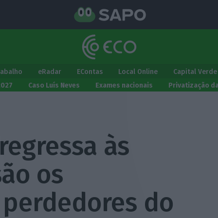
rabalho
eRadar
EContas
Local Online
Capital Verde
2027
Caso Luís Neves
Exames nacionais
Privatização d
regressa às
são os
 perdedores do