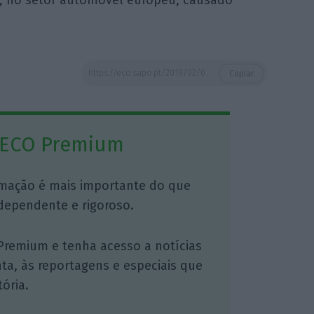
a, no setor automóvel europeu, causado
https://eco.sapo.pt/2019/02/06/efeito-trump-regressa-as-acoes-estes-sao-os-vencedores-e-perdedores-do-estado-da-uniao/
Copiar
 ECO Premium
mação é mais importante do que
dependente e rigoroso.
Premium e tenha acesso a notícias
nta, às reportagens e especiais que
ória.