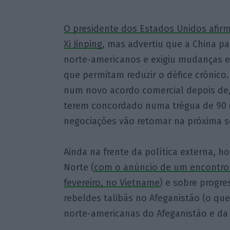
O presidente dos Estados Unidos afir
Xi Jinping
, mas advertiu que a China p
norte-americanos e exigiu mudanças es
que permitam reduzir o défice crónico
num novo acordo comercial depois de, 
terem concordado numa trégua de 90 d
negociações vão retomar na próxima 
Ainda na frente da política externa, h
Norte (
com o anúncio de um encontro c
fevereiro, no Vietname
) e sobre progre
rebeldes talibãs no Afeganistão (o qu
norte-americanas do Afeganistão e da S