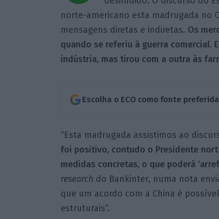
desiludido. O discurso do E
norte-americano esta madrugada no C
mensagens diretas e indiretas.
Os merc
quando se referiu à guerra comercial.
indústria, mas tirou com a outra às fa
Escolha o ECO como fonte preferid
“Esta madrugada assistimos ao discur
foi positivo, contudo o Presidente no
medidas concretas, o que poderá ‘arre
research
do Bankinter, numa nota enviad
que um acordo com a China é possível
estruturais”.