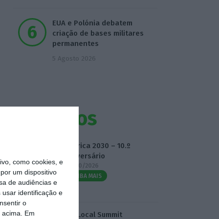
EUA e Polónia debatem
criação de bases militares
permanentes
5 Agosto 2026
Eventos
Fábrica 2030 – 10.º
Aniversário
vo, como cookies, e
14/10/2026
por um dispositivo
SAIBA MAIS
sa de audiências e
usar identificação e
nsentir o
o acima. Em
3.º Local Summit