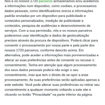
“estudos empíricos da teoria económica da
Nós e os nossos 1733
parceiros
armazenamos e/ou acedemos
a informações num dispositivo, como cookies, e processamos
decisão, em contexto de incerteza, têm
dados pessoais, como identificadores únicos e informações
apontado para que as mulheres sejam mais
padrão enviadas por um dispositivo para publicidade e
avessas ao risco”.
conteúdos personalizados, medição de publicidade e
conteúdos, pesquisa de audiências e desenvolvimento de
serviços.
Com a sua permissão, nós e os nossos parceiros
Bitcoin afundou mesmo. Irá a Apple comprar a
poderemos usar identificação e dados de geolocalização
Tesla?
precisos através da procura de dispositivos. Poderá clicar para
consentir o processamento por nossa parte e pela parte dos
Ler Mais
nossos 1733 parceiros, conforme descrito acima. Em
alternativa, pode aceder a informações mais pormenorizadas e
alterar as suas preferências antes de consentir ou recusar o
“Por outro lado, sendo baseado numa
consentimento.
Tenha em atenção que algum processamento
tecnologia inovadora, é provável que a
dos seus dados pessoais poderá não exigir o seu
bitcoin tenha atraído os mais jovens”, frisou.
consentimento, mas que tem o direito de se opor a esse
processamento. As suas preferências serão aplicadas apenas a
este website. Você pode alterar suas preferências ou retirar seu
No mesmo sentido, Filipe Garcia, economista
consentimento a qualquer momento voltando a este site e
da IMF – Informação de Mercados Financeiros,
clicando no botão "Privacidade" na parte inferior da página.
referiu que “os estudos que existem