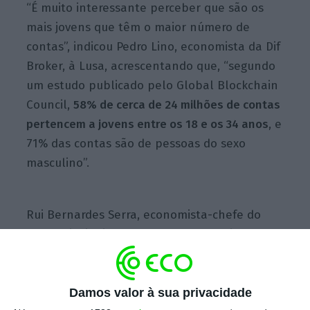
“É muito interessante perceber que são os
mais jovens que têm o maior número de
contas”, indicou Pedro Lino, economista da Dif
Broker, à Lusa, acrescentando que, “segundo
um estudo publicado pelo Global Blockchain
Council,
58% de cerca de 24 milhões de contas
pertencem a jovens entre os 18 e os 34 anos
, e
71% das contas são de pessoas do sexo
masculino”.
Rui Bernardes Serra, economista-chefe do
Montepio, indicou que, “sendo um ativo de
elevado risco, tradicionalmente existe uma
maior propensão a ser adquirido por homens
em vez de mulheres”, adiantando que
Damos valor à sua privacidade