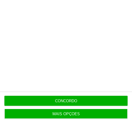
opinião que conta, às reportagens e
especiais que mostram o outro lado da
história.
Esta assinatura é uma forma de apoiar
o ECO e os seus jornalistas. A nossa
contrapartida é o jornalismo
independente, rigoroso e credível.
Assine já
Veja todos os planos
CONCORDO
MAIS OPÇÕES