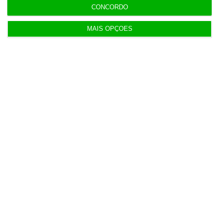
CONCORDO
MAIS OPÇÕES
7 Agosto 2026
Bola da ‘mão de deus’ de Maradona em leilão por
dois milhões
7 Agosto 2026
Auditoria à Polícia Judiciaria foi pedida pelo atual
diretor
7 Agosto 2026
Diretor financeiro da PJ nega obra feita por amigo
de Neves