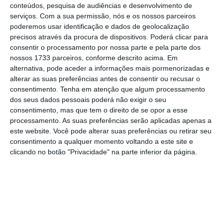
o interesse público.
conteúdos, pesquisa de audiências e desenvolvimento de
serviços.
Com a sua permissão, nós e os nossos parceiros
poderemos usar identificação e dados de geolocalização
precisos através da procura de dispositivos. Poderá clicar para
Isto porque, defende,
o Estado já tem controlo
consentir o processamento por nossa parte e pela parte dos
sobre tudo o que é desenvolvido pela
nossos 1733 parceiros, conforme descrito acima. Em
empresa
. “Somos uma empresa cujo trabalho
alternativa, pode aceder a informações mais pormenorizadas e
alterar as suas preferências antes de consentir ou recusar o
é acompanhado muito de perto pelo Estado.
consentimento.
Tenha em atenção que algum processamento
A nossa supervisão é feita pela ERSE
dos seus dados pessoais poderá não exigir o seu
[Entidade Reguladora dos Serviços
consentimento, mas que tem o direito de se opor a esse
processamento. As suas preferências serão aplicadas apenas a
Energéticos]. Todos os nossos planos são
este website. Você pode alterar suas preferências ou retirar seu
consequência de um programa de políticas
consentimento a qualquer momento voltando a este site e
energéticas para o país. Qualquer projeto
clicando no botão "Privacidade" na parte inferior da página.
que queiramos fazer só pode ser feito depois
de aprovados os planos”, começou por
explicar.
E continuou: “A remuneração da REN não é