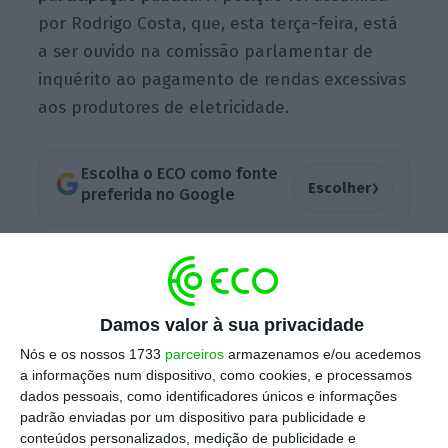
por Rodrigo Costa, que, esta terça-feira, está
a ser ouvido na comissão parlamentar de
inquérito ao pagamento de rendas excessivas
aos produtores de eletricidade.
Escolha o ECO como fonte
›
Escolher
preferida no Google
“
Hoje, quando olho para este sistema, posso
afirmar que não vejo nenhuma vantagem em
que o Estado volte a ser acionista da
Damos valor à sua privacidade
empresa
“, afirmou Rodrigo Costa, em resposta
Nós e os nossos 1733
parceiros
armazenamos e/ou acedemos
à deputada social-democrata Fátima Ramos,
a informações num dispositivo, como cookies, e processamos
dados pessoais, como identificadores únicos e informações
que questionou o gestor sobre a forma como
padrão enviadas por um dispositivo para publicidade e
a privatização da REN poderá ter prejudicado
conteúdos personalizados, medição de publicidade e