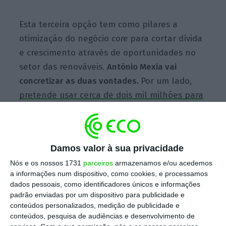
Esta terceira opção tem como pilares a
otimização do negócio
core
para cortar dívida
e crescimento através de oportunidades no
setor das renováveis.
António Mexia vai
concretizar as duas vontades.
Por um lado,
pretende usar cerca de dois mil milhões para
reduzir a dívida para 11,5 mil milhões de euros
em 2022
(ligeiramente abaixo da sugestão do
Elliott de 2,8 mil milhões para abater parte
Damos valor à sua privacidade
da dívida líquida). Por outro,
a EDP vai alocar
Nós e os nossos 1731
parceiros
armazenamos e/ou acedemos
sete mil milhões a investimentos em
a informações num dispositivo, como cookies, e processamos
renováveis
(contra uma proposta de 3,5 mil
dados pessoais, como identificadores únicos e informações
milhões de euros para o segmento).
padrão enviadas por um dispositivo para publicidade e
conteúdos personalizados, medição de publicidade e
conteúdos, pesquisa de audiências e desenvolvimento de
Renováveis e otimização