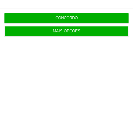
4.45
CONCORDO
MAIS OPÇÕES
4.4
10M
5M
0
6. Jul
13. Jul
20. Jul
27. Jul
3. Ago