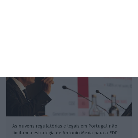
“Vamos ser basicamente uma
empresa verde”
António Costa,
12 Março 2019
As nuvens regulatórias e legais em Portugal não
limitam a estratégia de António Mexia para a EDP.