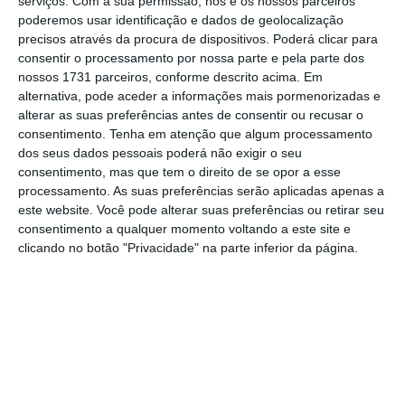
serviços.
Com a sua permissão, nós e os nossos parceiros
de portefólio alinhadas
poderemos usar identificação e dados de geolocalização
precisos através da procura de dispositivos. Poderá clicar para
consentir o processamento por nossa parte e pela parte dos
“Otimização” é uma palavra usada por ambos,
nossos 1731 parceiros, conforme descrito acima. Em
alternativa, pode aceder a informações mais pormenorizadas e
que partilham também a visão sobre o reforço
alterar as suas preferências antes de consentir ou recusar o
na energia renovável
. Mas nos pormenores há
consentimento.
Tenha em atenção que algum processamento
diferenças. A sugestão do Elliott era de
dos seus dados pessoais poderá não exigir o seu
consentimento, mas que tem o direito de se opor a esse
alienação de a
tivos de geração convencional
processamento. As suas preferências serão aplicadas apenas a
(ou seja, centrais a carvão) na Península
este website. Você pode alterar suas preferências ou retirar seu
Ibérica por 1,7 mil milhões de euros.
consentimento a qualquer momento voltando a este site e
clicando no botão "Privacidade" na parte inferior da página.
EDPR quer investir 8.000 milhões até 2022. Vai
vender ativos
Ler Mais
O plano estratégico indica que a EDP prevê