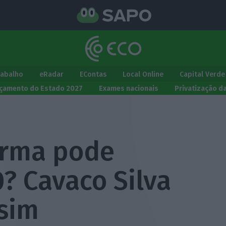
rabalho
eRadar
EContas
Local Online
Capital Verde
çamento do Estado 2027
Exames nacionais
Privatização d
orma pode
? Cavaco Silva
 sim