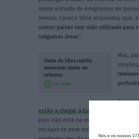
maior entrada de emigrantes de paíse
menos, Cavaco Silva respondeu que, 
outros países tem sido utilizada para c
nalgumas áreas”
.
Mas, par
Vieira da Silva rejeita
simples,
aumentar idade da
remunera
reforma
profissi
Ler Mais
Cavaco 
estão a chegar à Europa
possam resolve
país não está na rota dos emigrante
escapar-se para outros países” assim 
Nós e os nossos 17
problema tem de ser resolvido através