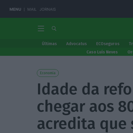
MENU
MAIL
JORNAIS
Últimas
Advocatus
ECOseguros
T
Caso Luís Neves
Or
Economia
Idade da ref
chegar aos 80
acredita que