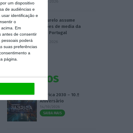
4 Agosto 2026
por um dispositivo
sa de audiências e
usar identificação e
Carla Ourelo assume
nsentir o
operações de media da
o acima. Em
Publicis Portugal
s antes de consentir
 pessoais poderá
5 Agosto 2026
s suas preferências
 consentimento a
da página.
Eventos
Fábrica 2030 – 10.º
Aniversário
14/10/2026
SAIBA MAIS