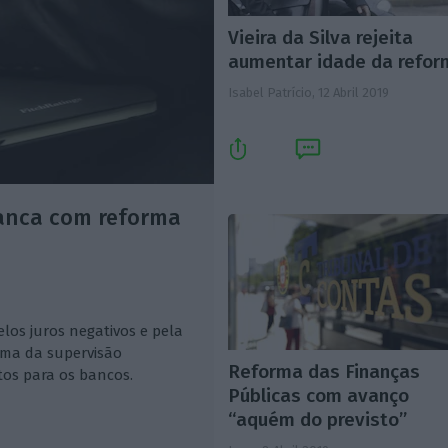
Vieira da Silva rejeita
aumentar idade da refo
Isabel Patrício,
12 Abril 2019
banca com reforma
los juros negativos e pela
rma da supervisão
Reforma das Finanças
tos para os bancos.
Públicas com avanço
“aquém do previsto”