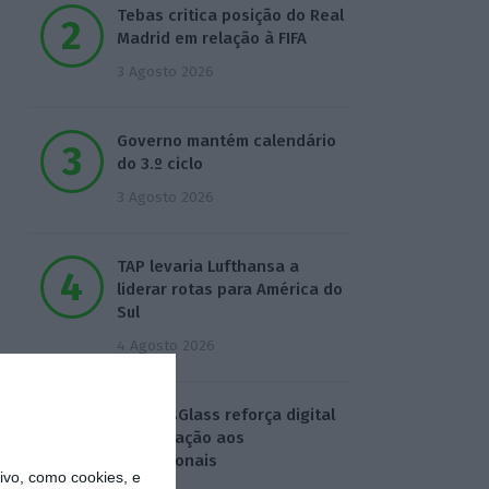
Tebas critica posição do Real
Madrid em relação à FIFA
3 Agosto 2026
Governo mantém calendário
do 3.º ciclo
3 Agosto 2026
TAP levaria Lufthansa a
liderar rotas para América do
Sul
4 Agosto 2026
ExpressGlass reforça digital
para ligação aos
profissionais
vo, como cookies, e