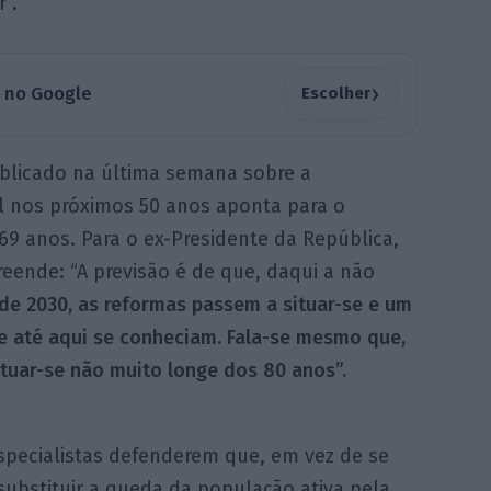
”.
›
a no Google
Escolher
licado na última semana sobre a
l nos próximos 50 anos aponta para o
9 anos. Para o ex-Presidente da República,
ende: “A previsão é de que, daqui a não
de 2030, as reformas passem a situar-se e um
ue até aqui se conheciam. Fala-se mesmo que,
tuar-se não muito longe dos 80 anos”.
specialistas defenderem que, em vez de se
substituir a queda da população ativa pela