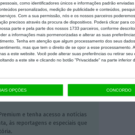
essoais, como identificadores únicos e informações padrão enviadas 
s de convencer os casais a terem mais filhos.
conteúdos personalizados, medição de publicidade e conteúdos, pesqui
serviços.
Com a sua permissão, nós e os nossos parceiros poderemos 
aís como Portugal
“.
ção precisos através da procura de dispositivos. Poderá clicar para co
ossa parte e pela parte dos nossos 1733 parceiros, conforme descrit
eder a informações mais pormenorizadas e alterar as suas preferência
https://eco.sapo.pt/2019/04/15/idade-da-reforma-pode-chegar-aos-80-cavaco-silva-acredita-que-sim/
Copiar
timento.
Tenha em atenção que algum processamento dos seus dados
nsentimento, mas que tem o direito de se opor a esse processamento. A
as a este website. Você pode alterar suas preferências ou retirar seu
tando a este site e clicando no botão "Privacidade" na parte inferior 
 ECO Premium
mação é mais importante do que
AIS OPÇÕES
CONCORDO
dependente e rigoroso.
Premium e tenha acesso a notícias
nta, às reportagens e especiais que
ória.