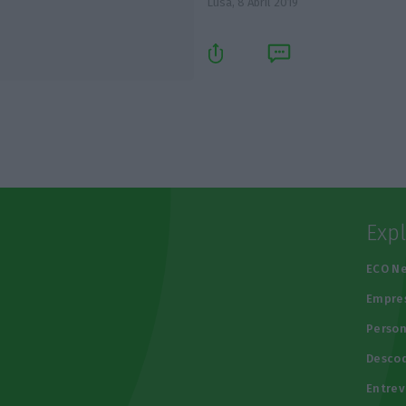
Lusa,
8 Abril 2019
Exp
e
ECO N
Empre
Person
Descod
Entrev