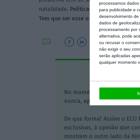
processamos dados p
natalidade.
Políticas que sejam capaze
para publicidade e 
desenvolvimento de 
Tem que ser esse o caminho para um p
dados de geolocaliza
processamento por n
alternativa, pode ac
ou recusar o consen
não exigir o seu co
serão aplicadas apen
qualquer momento vol
Assine o
No momento em que a infor
M
nunca, apoie o jornalismo in
De que forma? Assine o ECO 
exclusivas, à opinião que co
mostram o outro lado da hist