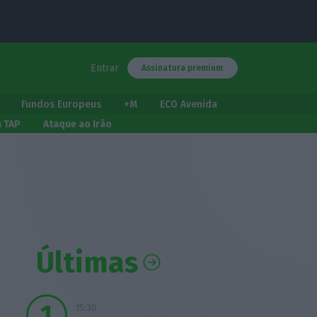
Entrar
Assinatura premium
Fundos Europeus
+M
ECO Avenida
a TAP
Ataque ao Irão
Últimas
15:30