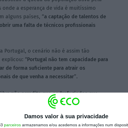
s onde a esperança de vida é muitíssimo
em alguns países,
“a captação de talentos de
obrir uma falta de técnicos profissionais
a Portugal, o cenário não é assim tão
 explicou:
“Portugal não tem capacidade para
r de forma suficiente para atrair os
onais de que venha a necessitar”
.
Silva
não acredita que os “
refugiados que
r o problema de Portugal”,
não só porque o
s, mas também porque “muitos deles tentam
Damos valor à sua privacidade
que pisam território português. “O nosso
33
parceiros
armazenamos e/ou acedemos a informações num dispositi
 de uma política muito forte de apoio à