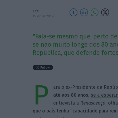
ECO
15 Abril 2019
"Fala-se mesmo que, perto de 
se não muito longe dos 80 ano
República, que defende fortes
P
ara o ex-Presidente da Repúb
até aos 80 anos
,
se a espera
entrevista à
Renascença
, olh
que o país tenha “capacidade para rem