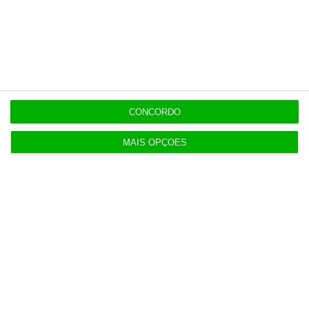
16:54
Luís Neves vai a julgamento pelo Tribunal de
Contas
16:47
AG do Conta Lá suspensa até quarta-feira
CONCORDO
MAIS OPÇÕES
Populares
O seu dinheiro prefere enjoar no mar a morrer na
praia
3 Agosto 2026