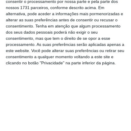
O Governo tenta, assim, evitar que os efeitos
consentir o processamento por nossa parte e pela parte dos
nossos 1731 parceiros, conforme descrito acima. Em
da paralisação dos motoristas de matérias
alternativa, pode aceder a informações mais pormenorizadas e
perigosas, que começou às zero horas de
alterar as suas preferências antes de consentir ou recusar o
segunda-feira, convocada pelo SNMMP, por
consentimento.
Tenha em atenção que algum processamento
dos seus dados pessoais poderá não exigir o seu
tempo indeterminado, para reivindicar o
consentimento, mas que tem o direito de se opor a esse
reconhecimento da categoria profissional
processamento. As suas preferências serão aplicadas apenas a
específica.
este website. Você pode alterar suas preferências ou retirar seu
consentimento a qualquer momento voltando a este site e
clicando no botão "Privacidade" na parte inferior da página.
Pouco mais de 24 horas desde o arranque da
greve, os aeroportos de Lisboa e Faro ficaram
sem combustível. Entretanto,
foi preparada
uma
escolta policial para cinco camiões
cisterna
levarem combustível de Aveiras para
garantir a operacionalidade do Humberto
Delgado.