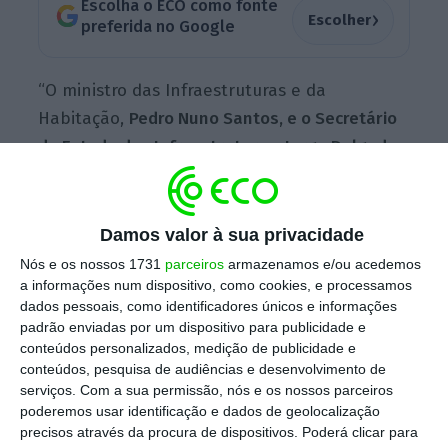
Escolha o ECO como fonte
›
Escolher
preferida no Google
“O ministro das Infraestruturas e da
Habitação,
Pedro Nuno Santos, e o Secretário
de Estado das Infraestruturas, Jorge Delgado,
reúnem hoje pelas 21 horas, com a ANTRAM e o
Sindicato Nacional de Motoristas de Matérias
Perigosas (SNMMP)”
, adianta o Ministério das
Damos valor à sua privacidade
Infraestruturas e da Habitação.
Nós e os nossos 1731
parceiros
armazenamos e/ou acedemos
a informações num dispositivo, como cookies, e processamos
dados pessoais, como identificadores únicos e informações
padrão enviadas por um dispositivo para publicidade e
Medo de ficar sem combustível provoca filas para
conteúdos personalizados, medição de publicidade e
abastecer
conteúdos, pesquisa de audiências e desenvolvimento de
Ler Mais
serviços.
Com a sua permissão, nós e os nossos parceiros
poderemos usar identificação e dados de geolocalização
precisos através da procura de dispositivos. Poderá clicar para