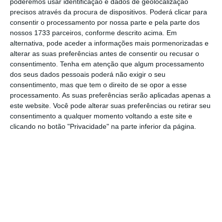
poderemos usar identificação e dados de geolocalização
restantes conseguido reduzir.
precisos através da procura de dispositivos. Poderá clicar para
consentir o processamento por nossa parte e pela parte dos
nossos 1733 parceiros, conforme descrito acima. Em
No comunicado divulgado pelo Eurostat, o
alternativa, pode aceder a informações mais pormenorizadas e
alterar as suas preferências antes de consentir ou recusar o
organismo estatístico europeu recorda que
as
consentimento.
Tenha em atenção que algum processamento
emissões de CO2 respondem por 80% do total
dos seus dados pessoais poderá não exigir o seu
da emissão de gases com efeito de estufa por
consentimento, mas que tem o direito de se opor a esse
processamento. As suas preferências serão aplicadas apenas a
parte da União Europeia
, sendo influenciada
este website. Você pode alterar suas preferências ou retirar seu
“por fatores como as condições climáticas,
consentimento a qualquer momento voltando a este site e
crescimento económico, tamanho da
clicando no botão "Privacidade" na parte inferior da página.
população, transportes e atividades
industriais”.
[frames-chart
src=”https://s.frames.news/cards/emissoes-
de-co2/?locale=pt-PT&static” width=”300px”
id=”251″ slug=”emissoes-de-co2″ thumbnail-