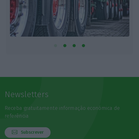
Newsletters
Receba gratuitamente informação económica de
referência
Subscrever