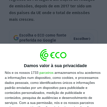
de emissões, depois de em 2017 ter sido um
dos países da UE onde o total de emissões
mais cresceu.
Escolha o ECO como fonte
›
Escolher
preferida no Google
Segundo
estimativas iniciais publicadas esta
quarta-feira pelo Eurostat
, em 2018, e no
Damos valor à sua privacidade
espaço comunitário, as “maiores quedas nas
Nós e os nossos 1733
parceiros
armazenamos e/ou acedemos
emissões de CO2” foram registas em Portugal
a informações num dispositivo, como cookies, e processamos
(-9%) e na Bulgária (-8,1%), com a Letónia
dados pessoais, como identificadores únicos e informações
padrão enviadas por um dispositivo para publicidade e
(+8,1%) a liderar os aumentos.
No ano
conteúdos personalizados, medição de publicidade e
passado, e dos 28, apenas oito países
conteúdos, pesquisa de audiências e desenvolvimento de
aumentaram o nível de emissões, tendo os
serviços.
Com a sua permissão, nós e os nossos parceiros