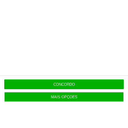
8:22
Galp reclama “tratamento equitativo” após nova
taxa
7:55
Portugueses compram mais de seis pares de
calçado por ano
7:54
Um em cada três governantes declarou ter
CONCORDO
empresas
MAIS OPÇÕES
7:47
Hoje nas notícias: empresas dos governantes,
Galp e E-Lar