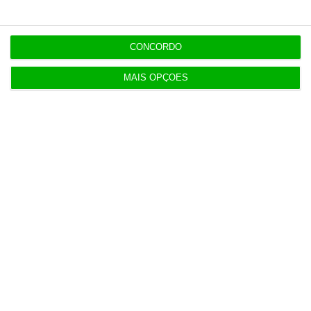
ExpressGlass reforça digital para ligação aos
profissionais
CONCORDO
4 Agosto 2026
MAIS OPÇÕES
Carla Ourelo assume operações de media da
Publicis Portugal
5 Agosto 2026
Quem é Maurício Ribeiro, o principal acionista do
Conta Lá?
6 Agosto 2026
AG do Conta Lá suspensa até quarta-feira
6 Agosto 2026