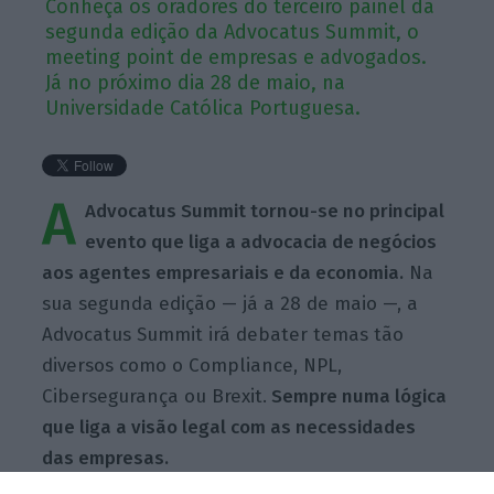
Conheça os oradores do terceiro painel da
segunda edição da Advocatus Summit, o
meeting point de empresas e advogados.
Já no próximo dia 28 de maio, na
Universidade Católica Portuguesa.
A
Advocatus Summit tornou-se no principal
evento que liga a advocacia de negócios
aos agentes empresariais e da economia.
Na
sua segunda edição — já a 28 de maio —, a
Advocatus Summit irá debater temas tão
diversos como o Compliance, NPL,
Cibersegurança ou Brexit.
Sempre numa lógica
que liga a visão legal com as necessidades
das empresas.