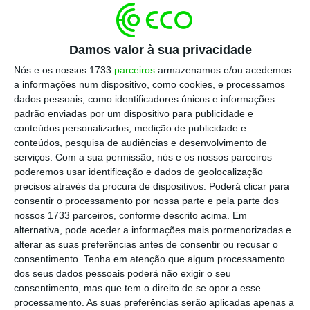
Escolha o ECO como fonte
›
Escolher
preferida no Google
Damos valor à sua privacidade
Nós e os nossos 1733
parceiros
armazenamos e/ou acedemos
O terceiro painel do dia conta com a
a informações num dispositivo, como cookies, e processamos
dados pessoais, como identificadores únicos e informações
presença de Francisco Mendes Palma, diretor
padrão enviadas por um dispositivo para publicidade e
do departamento internacional da
Quintela
conteúdos personalizados, medição de publicidade e
& Penalva
, e dos sócios da
Uría Menéndez-
conteúdos, pesquisa de audiências e desenvolvimento de
serviços.
Com a sua permissão, nós e os nossos parceiros
Proença de Carvalho
Marta Pontes e
poderemos usar identificação e dados de geolocalização
Francisco Cunha Ferreira.
precisos através da procura de dispositivos. Poderá clicar para
consentir o processamento por nossa parte e pela parte dos
nossos 1733 parceiros, conforme descrito acima. Em
alternativa, pode aceder a informações mais pormenorizadas e
Pode consultar mais detalhes sobre o evento
alterar as suas preferências antes de consentir ou recusar o
e inscrever-se
aqui
.
consentimento.
Tenha em atenção que algum processamento
dos seus dados pessoais poderá não exigir o seu
consentimento, mas que tem o direito de se opor a esse
processamento. As suas preferências serão aplicadas apenas a