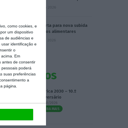
4 Agosto 2026
FAO alerta para nova subida
vo, como cookies, e
de preços alimentares
por um dispositivo
sa de audiências e
5 Agosto 2026
usar identificação e
nsentir o
o acima. Em
s antes de consentir
 pessoais poderá
Eventos
s suas preferências
 consentimento a
da página.
Fábrica 2030 – 10.º
Aniversário
14/10/2026
SAIBA MAIS