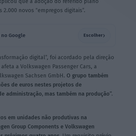
xplicou que a adoção do referido plano
 2.000 novos “empregos digitais”.
›
a no Google
Escolher
sformação digital”, foi acordado pela direção
 afeta a Volkswagen Passenger Cars, a
olkswagen Sachsen GmbH.
O grupo também
hões de euros nestes projetos de
a de administração, mas também na produção”.
gos em unidades não produtivas na
agen Group Components e Volkswagen
s próximos quatro anos.
Um requisito prévio