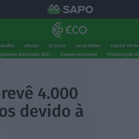
rabalho
eRadar
EContas
Local Online
Capital Verde
çamento do Estado 2027
Exames nacionais
Privatização d
revê 4.000
s devido à