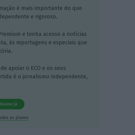
mação é mais importante do que
dependente e rigoroso.
Premium e tenha acesso a notícias
nta, às reportagens e especiais que
ória.
 de apoiar o ECO e os seus
artida é o jornalismo independente,
Assine já
todos os planos