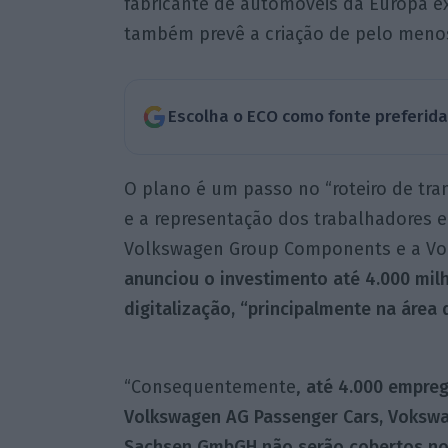
fabricante de automóveis da Europa e
também prevê a criação de pelo menos
Escolha o ECO como fonte preferid
O plano é um passo no “roteiro de tran
e a representação dos trabalhadores e
Volkswagen Group Components e a V
anunciou o investimento até 4.000 mil
digitalização, “principalmente na áre
“Consequentemente,
até 4.000 empre
Volkswagen AG Passenger Cars, Voksw
Sachsen GmbGH não serão cobertos no