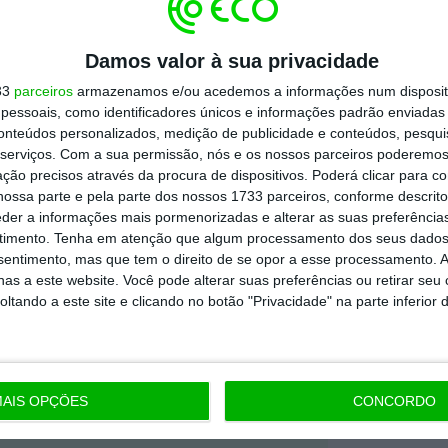
tos obrigatórios em dez anos e o sinal
ordo de que “a digitalização traz mudança,
anecem seguros”
. A direção e os
Damos valor à sua privacidade
m mais investimentos na denominada
33
parceiros
armazenamos e/ou acedemos a informações num dispositi
essoais, como identificadores únicos e informações padrão enviadas 
vidade associados de 5% ao ano até 2023.
conteúdos personalizados, medição de publicidade e conteúdos, pesqui
serviços.
Com a sua permissão, nós e os nossos parceiros poderemos 
ção precisos através da procura de dispositivos. Poderá clicar para co
rmação de trabalhadores incluirá um aumento
ossa parte e pela parte dos nossos 1733 parceiros, conforme descrit
es, para preparar os trabalhadores para a
eder a informações mais pormenorizadas e alterar as suas preferência
timento.
Tenha em atenção que algum processamento dos seus dados
nsentimento, mas que tem o direito de se opor a esse processamento. A
as a este website. Você pode alterar suas preferências ou retirar seu
tando a este site e clicando no botão "Privacidade" na parte inferior 
https://eco.sapo.pt/2019/06/05/volkswagen-preve-4-000-despedimentos-devido-a-digitalizacao/
Copiar
AIS OPÇÕES
CONCORDO
 ECO Premium