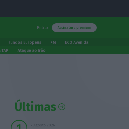
Entrar
Assinatura premium
Fundos Europeus
+M
ECO Avenida
a TAP
Ataque ao Irão
Últimas
7 Agosto 2026