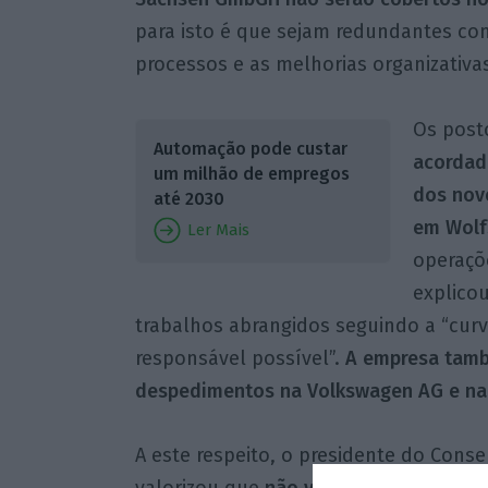
para isto é que sejam redundantes com
processos e as melhorias organizativas
Os post
Automação pode custar
acordad
um milhão de empregos
dos nov
até 2030
em Wolf
Ler Mais
operaçõ
explico
trabalhos abrangidos seguindo a “cur
responsável possível”.
A empresa tamb
despedimentos na Volkswagen AG e na
A este respeito, o presidente do Cons