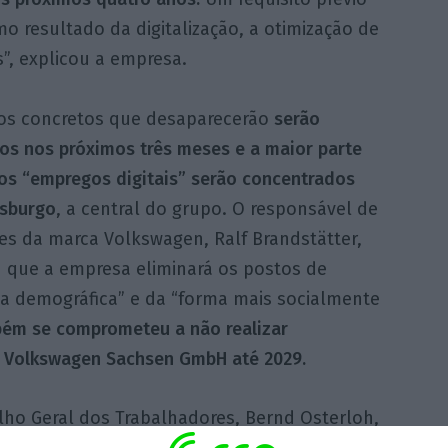
o resultado da digitalização, a otimização de
”, explicou a empresa.
os concretos que desaparecerão
serão
os nos próximos três meses e a maior parte
os “empregos digitais” serão concentrados
sburgo
, a central do grupo. O responsável de
es da marca Volkswagen, Ralf Brandstätter,
u que a empresa eliminará os postos de
va demográfica” e da “forma mais socialmente
ém se comprometeu a não realizar
 Volkswagen Sachsen GmbH até 2029.
elho Geral dos Trabalhadores, Bernd Osterloh,