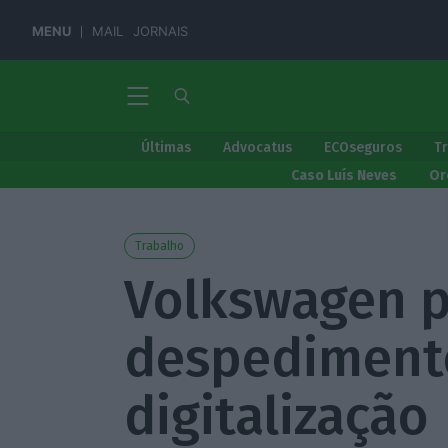
MENU
MAIL
JORNAIS
Últimas
Advocatus
ECOseguros
T
Caso Luís Neves
Or
Trabalho
Volkswagen p
despedimento
digitalização