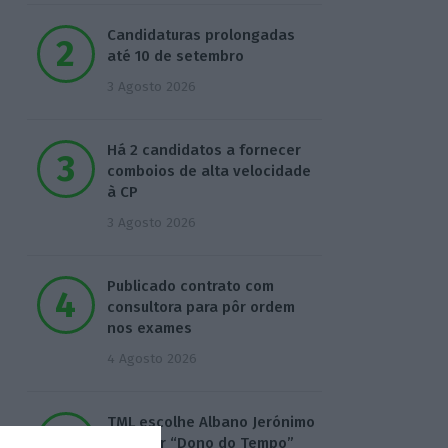
Candidaturas prolongadas
até 10 de setembro
3 Agosto 2026
Há 2 candidatos a fornecer
comboios de alta velocidade
à CP
3 Agosto 2026
Publicado contrato com
consultora para pôr ordem
nos exames
4 Agosto 2026
TML escolhe Albano Jerónimo
para ser “Dono do Tempo”