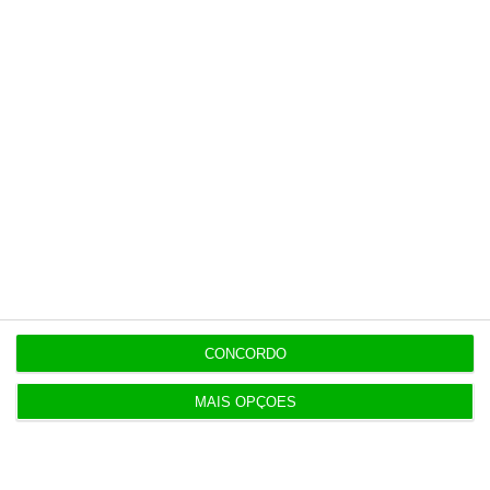
7 Agosto 2026
Diretor financeiro da PJ nega obra feita por amigo
de Neves
Populares
APPM Marketing Awards atingem 290
candidaturas em 2026
4 Agosto 2026
CONCORDO
MAIS OPÇÕES
Hoje nas notícias: certificados de aforro, Luís
Neves e Gaia
5 Agosto 2026