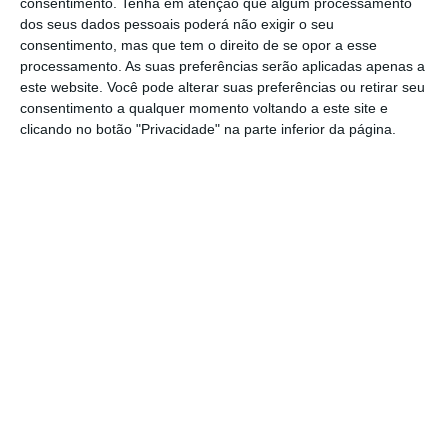
consentimento.
Tenha em atenção que algum processamento
dos seus dados pessoais poderá não exigir o seu
divulgados. Dois deles já são públicos. A
consentimento, mas que tem o direito de se opor a esse
Sumol+Compal e agora a 52-Fresh.
No total,
processamento. As suas preferências serão aplicadas apenas a
cerca de 80 milhões de investimento e mais de
este website. Você pode alterar suas preferências ou retirar seu
consentimento a qualquer momento voltando a este site e
250 novos postos de trabalho.
O caminho faz-
clicando no botão "Privacidade" na parte inferior da página.
se caminhando”, comenta Pedro Miguel
Ribeiro, presidente da Câmara Municipal de
Almeirim, citado no comunicado.
Este foi um processo que demorou cerca de
quatro anos a concretizar-se e, além dos
postos de trabalho, esta unidade
agroindustrial vai permitir criar novos
mercados para a agricultura deste concelho
da Lezíria do Tejo.