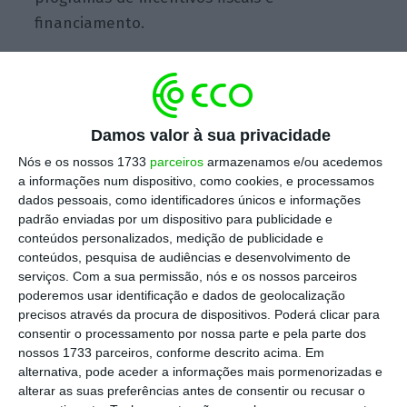
financiamento.
Escolha o ECO como fonte
›
Escolher
preferida no Google
Damos valor à sua privacidade
Segundo nota divulgada pela autarquia de
Nós e os nossos 1733
parceiros
armazenamos e/ou acedemos
a informações num dispositivo, como cookies, e processamos
Almeirim, este é mais um projeto que se
dados pessoais, como identificadores únicos e informações
integra na estratégia deste município de
padrão enviadas por um dispositivo para publicidade e
afirmar o seu potencial agroalimentar,
conteúdos personalizados, medição de publicidade e
conteúdos, pesquisa de audiências e desenvolvimento de
somando-se a um
investimento já antes feito
serviços.
Com a sua permissão, nós e os nossos parceiros
pela Sumol+Compal no município
, no valor
poderemos usar identificação e dados de geolocalização
de 25 milhões de euros.
precisos através da procura de dispositivos. Poderá clicar para
consentir o processamento por nossa parte e pela parte dos
nossos 1733 parceiros, conforme descrito acima. Em
alternativa, pode aceder a informações mais pormenorizadas e
“Em 2017 tinha falado de um conjunto de
alterar as suas preferências antes de consentir ou recusar o
investimentos que não podiam ser