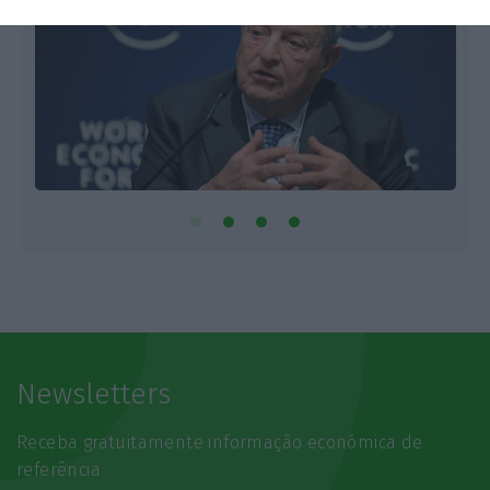
Newsletters
Receba gratuitamente informação económica de
referência