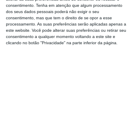
consentimento.
Tenha em atenção que algum processamento
Só as pensões de invalidez são mais céleres,
dos seus dados pessoais poderá não exigir o seu
com um tempo médio de atribuição de 4,8
consentimento, mas que tem o direito de se opor a esse
processamento. As suas preferências serão aplicadas apenas a
meses. Estes dados, segundo o jornal,
este website. Você pode alterar suas preferências ou retirar seu
representam uma contagem que começa no
consentimento a qualquer momento voltando a este site e
momento do requerimento. Ou seja,
refletem
clicando no botão "Privacidade" na parte inferior da página.
o tempo total que a pensão demora a ser
atribuída.
Como noticiou o ECO esta semana
, o ministro
da Segurança Social, Vieira da Silva, defendeu
na Assembleia da República que o sistema
“tem, neste momento, capacidade superior à
procura”. Porém,
existem mais de 42 mil
pedidos de pensões que estão pendentes há
mais de 90 dias, apontou o ministro no