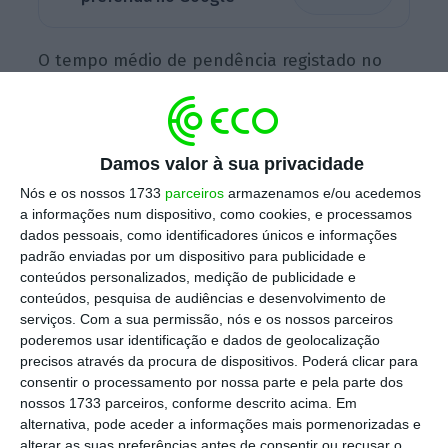
O tempo médio de pendência registado no
pagamento das pensões de velhice é de 6,2
meses e, no caso das pensões de
sobrevivência, cai ligeiramente para 6,1
Damos valor à sua privacidade
meses. Os dados dizem respeito a abril
e
Nós e os nossos 1733
parceiros
armazenamos e/ou acedemos
apontam, ainda, para uma redução face a
a informações num dispositivo, como cookies, e processamos
dezembro, altura em que a Segurança Social
dados pessoais, como identificadores únicos e informações
demorava, em média, cerca de sete meses a
padrão enviadas por um dispositivo para publicidade e
conteúdos personalizados, medição de publicidade e
pagar estas pensões.
conteúdos, pesquisa de audiências e desenvolvimento de
serviços.
Com a sua permissão, nós e os nossos parceiros
poderemos usar identificação e dados de geolocalização
precisos através da procura de dispositivos. Poderá clicar para
Pensões: Sistema já “tem capacidade superior à
consentir o processamento por nossa parte e pela parte dos
procura”
nossos 1733 parceiros, conforme descrito acima. Em
Ler Mais
alternativa, pode aceder a informações mais pormenorizadas e
alterar as suas preferências antes de consentir ou recusar o