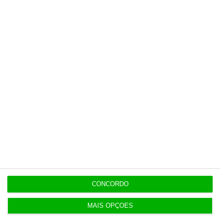
7 Agosto 2026
Diretor financeiro da PJ nega obra feita por amigo
de Neves
Populares
Atirar areia aos olhos, passatempo de verão
deste Governo
6 Agosto 2026
CONCORDO
MAIS OPÇÕES
Alibaba apresenta o modelo de IA mais avançado