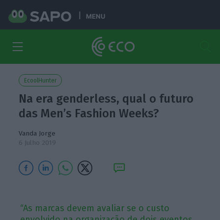
MENU
EcoolHunter
Na era genderless, qual o futuro
das Men’s Fashion Weeks?
Vanda Jorge
6 Julho 2019
“As marcas devem avaliar se o custo
envolvido na organização de dois eventos