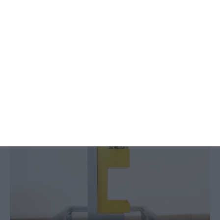
(Re) imaginar o espaço público e
(RE) aproveitar resíduos
Vanda Jorge,
5 Julho 2019