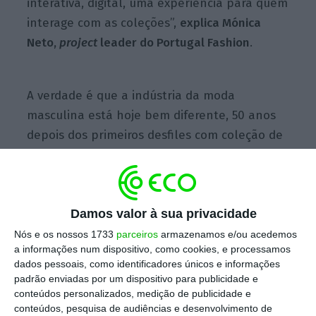
interativa, digital, uma experiência para quem
interage com as coleções”,
explica Mónica
Neto,
project
leader do Portugal Fashion
.
A verdade é que a indústria da moda
masculina está hoje bem diferente, 50 anos
depois dos primeiros desfiles com coleção de
Homem apresentados em Florença. As
passerelles atuais de Londres a Nova Iorque
percorreram um longo caminho de inovação.
Num relatório recente,
Damos valor à sua privacidade
a agência britânica
Launchmetrics reflete sobre o futuro das Men’s
Nós e os nossos 1733
parceiros
armazenamos e/ou acedemos
a informações num dispositivo, como cookies, e processamos
Fashion Weeks.
“Enquanto a criatividade e
dados pessoais, como identificadores únicos e informações
sofisticação do
design
continuam a crescer,
a
padrão enviadas por um dispositivo para publicidade e
indústria está a ser desafiada pelas
conteúdos personalizados, medição de publicidade e
conteúdos, pesquisa de audiências e desenvolvimento de
mudanças sociais e do próprio estado do