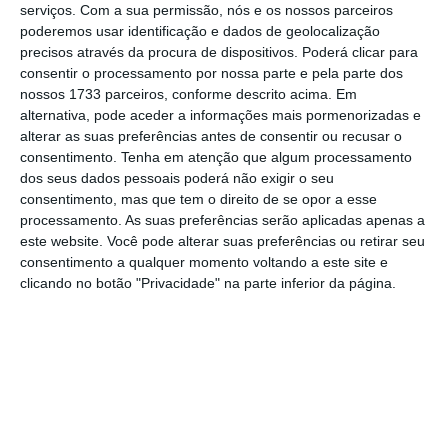
serviços.
Com a sua permissão, nós e os nossos parceiros
retalho”
, defende Michael Jais. O presidente
poderemos usar identificação e dados de geolocalização
executivo da Launchmetrics
questiona
a
precisos através da procura de dispositivos. Poderá clicar para
consentir o processamento por nossa parte e pela parte dos
“necessidade destes eventos e o futuro das
nossos 1733 parceiros, conforme descrito acima. Em
semanas de moda de homem”.
alternativa, pode aceder a informações mais pormenorizadas e
alterar as suas preferências antes de consentir ou recusar o
consentimento.
Tenha em atenção que algum processamento
"A verdade é que vemos crescer a
dos seus dados pessoais poderá não exigir o seu
tendência para as marcas
consentimento, mas que tem o direito de se opor a esse
organizarem ‘co-ed show’s’ durante
processamento. As suas preferências serão aplicadas apenas a
as Semanas de Moda de Mulher e
este website. Você pode alterar suas preferências ou retirar seu
consentimento a qualquer momento voltando a este site e
também se assiste a mudanças em
clicando no botão "Privacidade" na parte inferior da página.
direção a um design mais unissexo.”
Michael Jais
Presidente executivo da Launchmetrics
“Coleções mais integradas, um novo
consumidor assim como marcas com uma