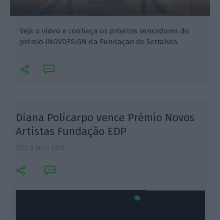
Veja o vídeo e conheça os projetos vencedores do
prémio INOVDESIGN da Fundação de Serralves.
Diana Policarpo vence Prémio Novos
Artistas Fundação EDP
ECO,
3 Julho 2019
V