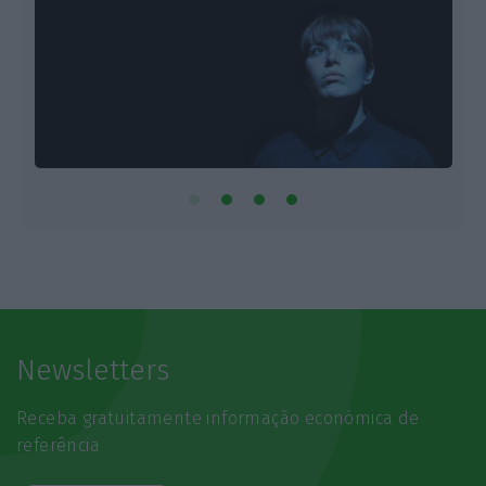
Newsletters
Receba gratuitamente informação económica de
referência