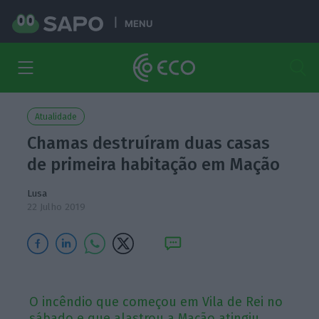
MENU
Atualidade
Chamas destruíram duas casas
de primeira habitação em Mação
Lusa
22 Julho 2019
O incêndio que começou em Vila de Rei no
sábado e que alastrou a Mação atingiu