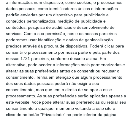
necessidades”.
a informações num dispositivo, como cookies, e processamos
dados pessoais, como identificadores únicos e informações
padrão enviadas por um dispositivo para publicidade e
De acordo com o presidente da autarquia,
“há
conteúdos personalizados, medição de publicidade e
duas pessoas desalojadas
, que estão
conteúdos, pesquisa de audiências e desenvolvimento de
[acolhidas] na Santa Casa da Misericórdia de
serviços.
Com a sua permissão, nós e os nossos parceiros
poderemos usar identificação e dados de geolocalização
Cardigos, precisamente porque não têm as
precisos através da procura de dispositivos. Poderá clicar para
suas habitações, que foram destruídas pelos
consentir o processamento por nossa parte e pela parte dos
incêndios”.
nossos 1731 parceiros, conforme descrito acima. Em
alternativa, pode aceder a informações mais pormenorizadas e
alterar as suas preferências antes de consentir ou recusar o
Apesar de Mação não ter o Plano Municipal
consentimento.
Tenha em atenção que algum processamento
de Emergência de Proteção Civil ainda
dos seus dados pessoais poderá não exigir o seu
consentimento, mas que tem o direito de se opor a esse
aprovado – está para aprovação na
processamento. As suas preferências serão aplicadas apenas a
Autoridade Nacional de Proteção Civil -, o
este website. Você pode alterar suas preferências ou retirar seu
autarca admitiu que “tudo funcionou de
consentimento a qualquer momento voltando a este site e
clicando no botão "Privacidade" na parte inferior da página.
acordo com aquilo que está determinado e
que há muitos anos é praticado no concelho”