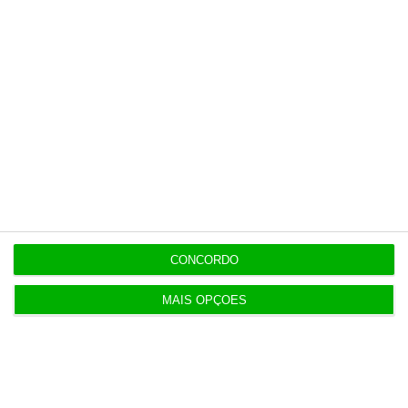
Esta assinatura é uma forma de apoiar
o ECO e os seus jornalistas. A nossa
contrapartida é o jornalismo
independente, rigoroso e credível.
Assine já
Veja todos os planos
CONCORDO
MAIS OPÇÕES
Últimas
10:39
Mais sanções para reincidentes na discriminação
salarial