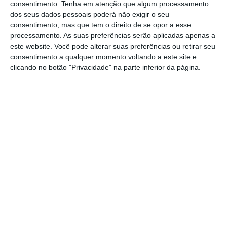
consentimento.
Tenha em atenção que algum processamento
Comissão de Coordenação e Desenvolvimento
dos seus dados pessoais poderá não exigir o seu
consentimento, mas que tem o direito de se opor a esse
Regional do Centro, a CVP, a UMP e a
processamento. As suas preferências serão aplicadas apenas a
Fundação Calouste Gulbenkian.
O objetivo
este website. Você pode alterar suas preferências ou retirar seu
terá passado pela obtenção de financiamento
consentimento a qualquer momento voltando a este site e
clicando no botão "Privacidade" na parte inferior da página.
indevido para obras de reconstrução em casas
que não eram de primeira habitação, ou que já
estavam em ruínas antes do fogo.
TdC faz 15 críticas ao fundo dos donativos de
Pedrógão
Ler Mais
A notícia surge depois de uma semana em
que o Tribunal de Contas
publicou um
relatório sobre o Revita
, no qual faz 15