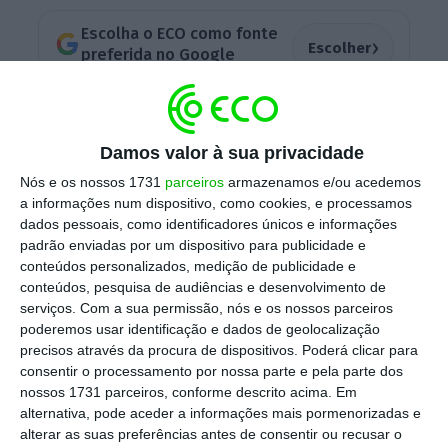
Escolha o ECO como fonte
›
Escolher
preferida no Google
A par desta, também a Cruz Vermelha
Portuguesa (CVP) admite constituir-se como
Damos valor à sua privacidade
assistente.
Do lado do Estado, a mesma rádio
Nós e os nossos 1731
parceiros
armazenamos e/ou acedemos
garante que o Fundo Revita já foi notificado
a informações num dispositivo, como cookies, e processamos
dados pessoais, como identificadores únicos e informações
da acusação do Ministério Público (MP) e está
padrão enviadas por um dispositivo para publicidade e
a avaliar juridicamente a constituição como
conteúdos personalizados, medição de publicidade e
assistente.
conteúdos, pesquisa de audiências e desenvolvimento de
serviços.
Com a sua permissão, nós e os nossos parceiros
poderemos usar identificação e dados de geolocalização
precisos através da procura de dispositivos. Poderá clicar para
Como lembra a
TSF
, o MP está convencido de
consentir o processamento por nossa parte e pela parte dos
que o presidente da Câmara Municipal de
nossos 1731 parceiros, conforme descrito acima. Em
alternativa, pode aceder a informações mais pormenorizadas e
Pedrógão Grande, Valdemar Alves, e um ex-
alterar as suas preferências antes de consentir ou recusar o
vereador, enganaram de forma propositada a