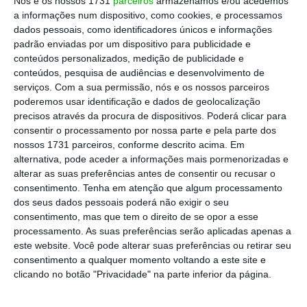
Nós e os nossos 1731
parceiros
armazenamos e/ou acedemos
a informações num dispositivo, como cookies, e processamos
Os sindicatos que entregaram um pré-aviso
dados pessoais, como identificadores únicos e informações
de greve com início em 12 de agosto estão
padrão enviadas por um dispositivo para publicidade e
conteúdos personalizados, medição de publicidade e
reunidos com o Governo
e disseram ter
conteúdos, pesquisa de audiências e desenvolvimento de
“várias propostas” para apresentar ao
serviços.
Com a sua permissão, nós e os nossos parceiros
ministro das Infraestruturas e Habitação,
poderemos usar identificação e dados de geolocalização
precisos através da procura de dispositivos. Poderá clicar para
Pedro Nuno Santos.
consentir o processamento por nossa parte e pela parte dos
nossos 1731 parceiros, conforme descrito acima. Em
“O mês de agosto é de capital importância
alternativa, pode aceder a informações mais pormenorizadas e
alterar as suas preferências antes de consentir ou recusar o
devido a concentração de pico de colheitas.
consentimento.
Tenha em atenção que algum processamento
Este mês tem um peso estimado de 23% no
dos seus dados pessoais poderá não exigir o seu
valor da produção nacional
” de frutas,
consentimento, mas que tem o direito de se opor a esse
processamento. As suas preferências serão aplicadas apenas a
legumes e flores, refere o presidente da
este website. Você pode alterar suas preferências ou retirar seu
Portugal Fresh, Gonçalo Santos Andrade,
consentimento a qualquer momento voltando a este site e
citado no comunicado.
clicando no botão "Privacidade" na parte inferior da página.