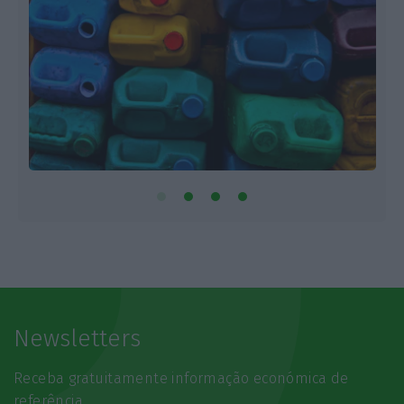
Newsletters
Receba gratuitamente informação económica de
referência