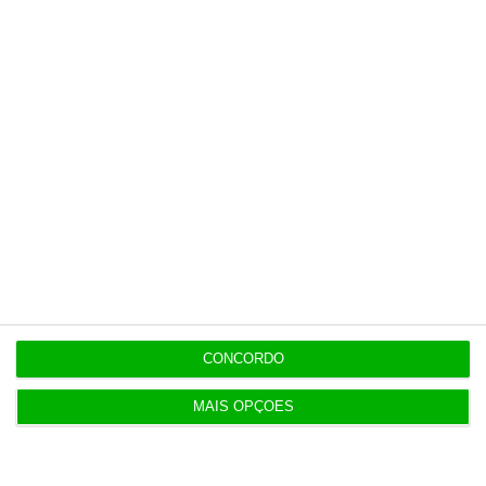
história.
Esta assinatura é uma forma de apoiar
o ECO e os seus jornalistas. A nossa
contrapartida é o jornalismo
independente, rigoroso e credível.
Assine já
Veja todos os planos
CONCORDO
MAIS OPÇÕES
Últimas