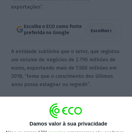
exportações”.
Escolha o ECO como fonte
›
Escolher
preferida no Google
A entidade sublinha que o setor, que registou
um volume de negócios de 2.790 milhões de
euros, exportando mais de 1.500 milhões em
2018, “teme que o crescimento dos últimos
anos possa estagnar ou regredir”.
Da agricultura a turismo. Medo da greve espalha-se
por todos
Ler Mais
Damos valor à sua privacidade