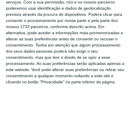
serviços.
Com a sua permissão, nós e os nossos parceiros
poderemos usar identificação e dados de geolocalização
precisos através da procura de dispositivos. Poderá clicar para
Iberdrola e Endesa entregaram à EDP ofertas pelas
consentir o processamento por nossa parte e pela parte dos
barragens
nossos 1733 parceiros, conforme descrito acima. Em
Ler Mais
alternativa, pode aceder a informações mais pormenorizadas e
alterar as suas preferências antes de consentir ou recusar o
consentimento.
Tenha em atenção que algum processamento
“A empresa é líder no setor comercial de
dos seus dados pessoais poderá não exigir o seu
consentimento, mas que tem o direito de se opor a esse
grandes consumidores, com quase 33% do
processamento. As suas preferências serão aplicadas apenas a
mercado e possui uma carteira de 300.000
este website. Você pode alterar suas preferências ou retirar seu
clientes, entre a eletricidade e gás natural”,
consentimento a qualquer momento voltando a este site e
clicando no botão "Privacidade" na parte inferior da página.
afirma a Iberdrola, acrescentando que a
implementação do projeto está prevista para
o período 2021-2023, significará
um aumento
de 6% do total de energia elétrica instalada
no país e proporcionará energia limpa a 440
mil casas portuguesas
.