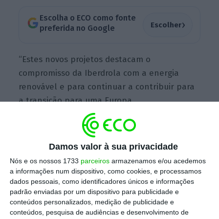
Escolha o ECO como fonte
›
Escolher
preferida no Google
“Estes novos projetos destacam o
compromisso da Iberdrola com a energia
renovável e para continuar a contribuir para
a transição para uma Europa
descarbonizada”, refere o presidente da
empresa, Ignacio Galán, citado no
comunicado. “Neste sentido, a Iberdrola
Damos valor à sua privacidade
reafirma, mais uma vez, o seu forte
Nós e os nossos 1733
parceiros
armazenamos e/ou acedemos
comprometimento com a transição para uma
a informações num dispositivo, como cookies, e processamos
dados pessoais, como identificadores únicos e informações
economia de baixo carbono, consolidando o
padrão enviadas por um dispositivo para publicidade e
seu papel fundamental no mercado elétrico
conteúdos personalizados, medição de publicidade e
nacional”, acrescenta.
conteúdos, pesquisa de audiências e desenvolvimento de