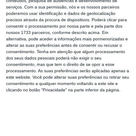
conteúdos, pesquisa de audiências e desenvolvimento de
serviços.
Com a sua permissão, nós e os nossos parceiros
“A Europa foi campeã das infraestruturas da
poderemos usar identificação e dados de geolocalização
precisos através da procura de dispositivos. Poderá clicar para
indústria, ou seja, a internet foi aqui
consentir o processamento por nossa parte e pela parte dos
inventada. Mas depois perdemos a segunda
nossos 1733 parceiros, conforme descrito acima. Em
batalha do digital e do virtual. O grande
alternativa, pode aceder a informações mais pormenorizadas e
alterar as suas preferências antes de consentir ou recusar o
desafio é como vai ser o futuro e não
consentimento.
Tenha em atenção que algum processamento
sabemos o que vai ser o futuro, mas vai estar
dos seus dados pessoais poderá não exigir o seu
entre os dois. É aí que a luta se vai deparar.
consentimento, mas que tem o direito de se opor a esse
processamento. As suas preferências serão aplicadas apenas a
Os norte-americanos vêm do digital e nós do
este website. Você pode alterar suas preferências ou retirar seu
lado das infraestruturas e da engenharia, em
consentimento a qualquer momento voltando a este site e
que somos muito bons, e o mundo futuro vai
clicando no botão "Privacidade" na parte inferior da página.
ser uma mistura entre os dois
“, afirmou Carlos
Moedas, numa entrevista por ocasião da
conferência
Fábrica 2030 que celebra os
aniversários do ECO (3º aniversário) e da
Fundação de Serralves (30º aniversário)
.