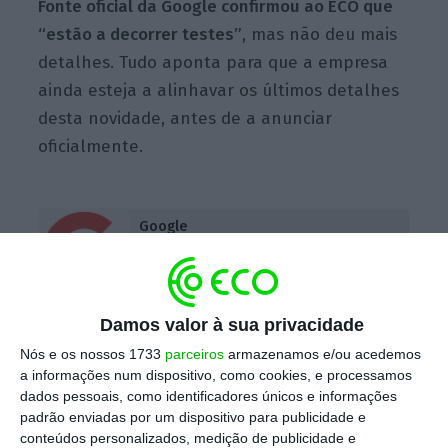
Fonte oficial da Google confirmou ao ECO que
“estão a decorrer testes”
, mas não deu mais
detalhes. Tudo aponta para que a empresa
ainda esteja a alinhavar os últimos detalhes
desta novidade, antes de a anunciar
oficialmente.
Google
Mais sobre a empresa
Ver Perfil
Damos valor à sua privacidade
Nas últimas semanas, nas redes sociais,
Nós e os nossos 1733
parceiros
armazenamos e/ou acedemos
alguns utilizadores que já usavam o Google
a informações num dispositivo, como cookies, e processamos
Assistant
em português do Brasil repararam
dados pessoais, como identificadores únicos e informações
padrão enviadas por um dispositivo para publicidade e
no novo sotaque do assistente, apesar de,
conteúdos personalizados, medição de publicidade e