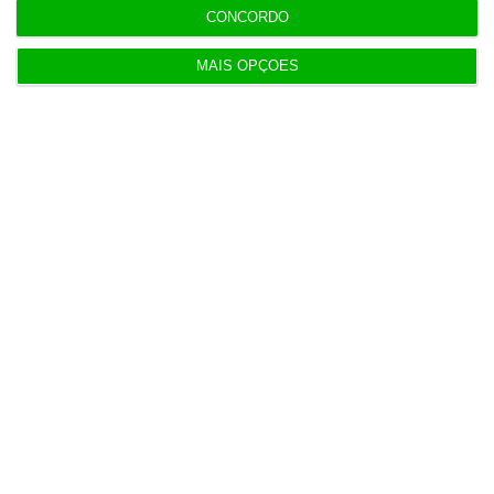
CONCORDO
12:00
Banksy custa 175 mil euros aos contribuintes
MAIS OPÇÕES
ingleses
10:21
Preços o Irão continuarão a marcar rumo dos
mercados
10:10
Investidores regressam à Europa com lucros em
alta