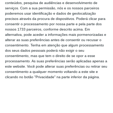
nas definições de alguns aparelhos, a
conteúdos, pesquisa de audiências e desenvolvimento de
linguagem ainda aparecer identificada como
serviços.
Com a sua permissão, nós e os nossos parceiros
poderemos usar identificação e dados de geolocalização
“
PT-BR
“.
Noutros dispositivos, contudo, já
precisos através da procura de dispositivos. Poderá clicar para
surge a indicação de “PT-PT”.
consentir o processamento por nossa parte e pela parte dos
nossos 1733 parceiros, conforme descrito acima. Em
alternativa, pode aceder a informações mais pormenorizadas e
Os testes feitos pelo ECO mostram que a
alterar as suas preferências antes de consentir ou recusar o
pronúncia do Google Assistant em PT-BR já
consentimento.
Tenha em atenção que algum processamento
tem o sotaque de Portugal, ainda que de
dos seus dados pessoais poderá não exigir o seu
consentimento, mas que tem o direito de se opor a esse
forma limitada.
Ao dizer “Ok, Google. Bom dia”,
processamento. As suas preferências serão aplicadas apenas a
o assistente responde “Confira estas
este website. Você pode alterar suas preferências ou retirar seu
imagens”, mostrando, de seguida, uma
consentimento a qualquer momento voltando a este site e
clicando no botão "Privacidade" na parte inferior da página.
pesquisa no motor de busca por imagens
relacionadas com “bom dia”.
Além disso, a voz do Google Assistant em PT-
PT é feminina. Noutros idiomas, é possível