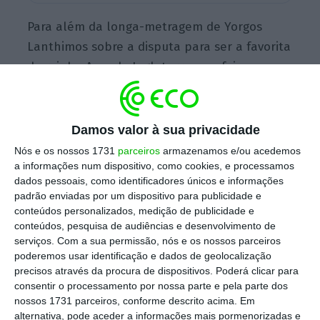
Para além da longa-metragem de Yorgos
Lanthimos sobre a disputa para ser a favorita
da rainha Ana, de Inglaterra, que foi
distinguido com o galardão de melhor filme
europeu, melhor realizador e melhor atriz,
filmes como “The portrait of a lady on fire”, “Os
Damos valor à sua privacidade
miseráveis” e “Babylon Berlin” também
Nós e os nossos 1731
parceiros
armazenamos e/ou acedemos
fizeram parte da lista de vencedores.
a informações num dispositivo, como cookies, e processamos
dados pessoais, como identificadores únicos e informações
padrão enviadas por um dispositivo para publicidade e
conteúdos personalizados, medição de publicidade e
conteúdos, pesquisa de audiências e desenvolvimento de
Onde se paga mais para ir ao cinema? E menos?
serviços.
Com a sua permissão, nós e os nossos parceiros
Ler Mais
poderemos usar identificação e dados de geolocalização
precisos através da procura de dispositivos. Poderá clicar para
consentir o processamento por nossa parte e pela parte dos
nossos 1731 parceiros, conforme descrito acima. Em
No total,
os filmes financiados pela UE
alternativa, pode aceder a informações mais pormenorizadas e