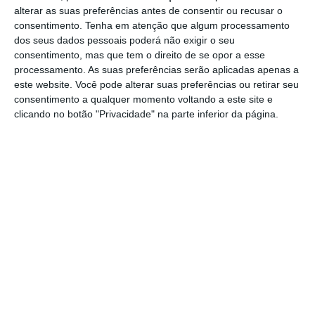
receberam 15 prémios no European Film Awards
alterar as suas preferências antes de consentir ou recusar o
2019.
No grupo inclui-se ainda
“Buñuel
no
consentimento.
Tenha em atenção que algum processamento
dos seus dados pessoais poderá não exigir o seu
Labirinto das Tartarugas
”, que foi considerado
consentimento, mas que tem o direito de se opor a esse
o melhor filme de animação, “Guerra Fria
”,
processamento. As suas preferências serão aplicadas apenas a
que recebeu o prémio do público, e o
“Dor e
este website. Você pode alterar suas preferências ou retirar seu
consentimento a qualquer momento voltando a este site e
Glória
”, que deu ao espanhol Antonio
clicando no botão "Privacidade" na parte inferior da página.
Banderas o prémio de melhor ator. O
programa Media tem uma dotação de 1,46 mil
milhões de euros para o período de 2014-
2020, o que representou um aumento de 9%
face ao quadro financeiro anterior.
“Isto reforça a nossa crença de que um setor
audiovisual forte, que podemos alcançar
através do programa MEDIA da Creative
Europe, contribui para o nosso objetivo de